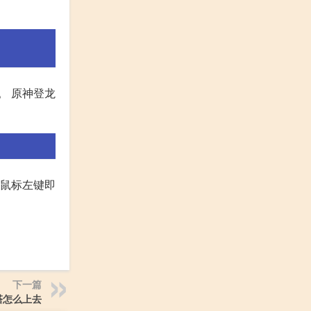
。 原神登龙
加鼠标左键即
下一篇
塔怎么上去