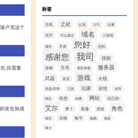
标签
之处
主机
云顶
元气
元素
有迪卢克这个
域名
光芒
可以通过
小游戏
您好
开原
您的
属性
我司
感谢您
技能
服务器
方舟
先,你需要
攻略
星际争霸
游戏
武器
火线
洛克
玩家
疫情
热血传奇
王国
程序
网站
给您
自己的
绑定
续费
艾尔
角色
带的攻击加成
装备
萝卜
西游
谷物
账号
请您
都是
跑跑
骑士