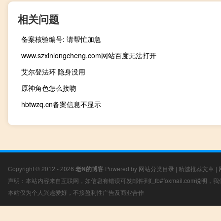
相关问题
备案核验编号: 请帮忙加急
www.szxinlongcheng.com网站百度无法打开
艾尔登法环 隐身没用
原神角色怎么接吻
hbtwzq.cn备案信息不显示
Copyright © 2012 - 2026
老N的博客
Powered by
网站分类目录
|
精选推荐文章
|
声明：本站内容来自互联网，如信息有错误可发邮件到f_fb#foxmail.com说明
本站仅为个人兴趣爱好，不接盈利性广告及商业合作