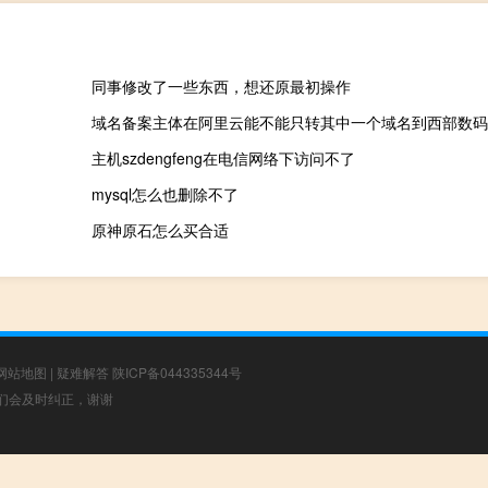
同事修改了一些东西，想还原最初操作
域名备案主体在阿里云能不能只转其中一个域名到西部数码
主机szdengfeng在电信网络下访问不了
mysql怎么也删除不了
原神原石怎么买合适
网站地图
|
疑难解答
陕ICP备044335344号
，我们会及时纠正，谢谢