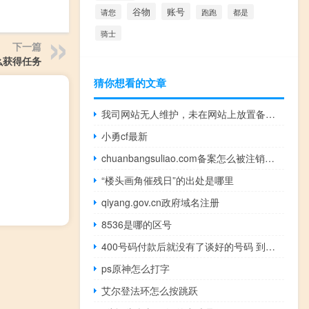
谷物
账号
请您
都是
跑跑
骑士
下一篇
么获得任务
猜你想看的文章
我司网站无人维护，未在网站上放置备案信息，在注销流程是否还会
小勇cf最新
chuanbangsuliao.com备案怎么被注销掉了，
“楼头画角催残日”的出处是哪里
qiyang.gov.cn政府域名注册
8536是哪的区号
400号码付款后就没有了谈好的号码 到现在都没有下文了
ps原神怎么打字
艾尔登法环怎么按跳跃