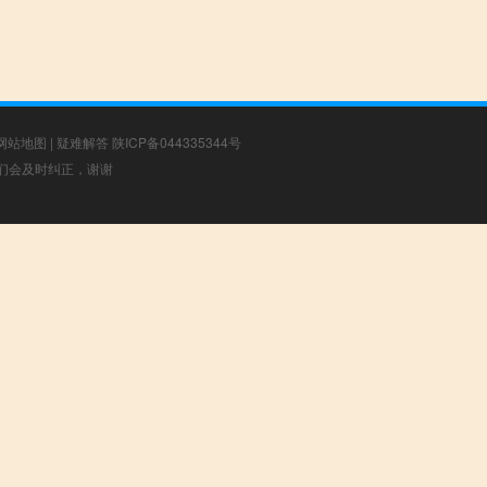
网站地图
|
疑难解答
陕ICP备044335344号
，我们会及时纠正，谢谢