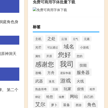
免费可商用字体批量下载
洞庭角色身
标签
之处
主机
云顶
元气
元素
域名
光芒
可以通过
小游戏
您好
绍原神洞天
开原
您的
属性
我司
感谢您
技能
服务器
方舟
攻略
星际争霸
游戏
武器
火线
洛克
玩家
疫情
牌。 第二个
热血传奇
王国
程序
网站
给您
自己的
绑定
续费
艾尔
角色
装备
萝卜
西游