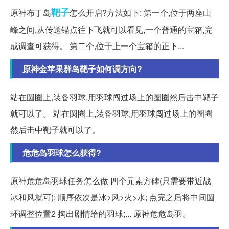
靶子
原神布丁岛
怎么开启?方法如下: 第一个,位于两座山
峰之间,从传送锚点往下飞就可以看见,一个普通的宝箱,完
成调查可获得。 第二个,位于上一个宝箱的正下...
原神金苹果群岛靶子如何调方向?
站在圆圈上,装备羽球,用羽球闯过场上的圈圈然后击中靶子
就可以了。 站在圆圈上,装备羽球,用羽球闯过场上的圈圈
然后击中靶子就可以了。
危危岛羽球怎么获得?
原神危危岛羽球任务怎么做 四个元素方碑(只需要带近战
冰和风就可); 顺序依次是冰>风>火>水; 点完之后将中间圆
环调整位置2 掏出剧情给的羽球;... 原神危危岛羽。