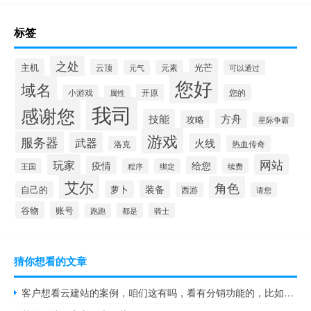
标签
之处
主机
光芒
云顶
元气
元素
可以通过
您好
域名
开原
您的
小游戏
属性
我司
感谢您
技能
方舟
攻略
星际争霸
游戏
服务器
武器
火线
热血传奇
洛克
玩家
网站
疫情
给您
王国
程序
绑定
续费
艾尔
角色
装备
萝卜
自己的
西游
请您
谷物
账号
都是
骑士
跑跑
猜你想看的文章
客户想看云建站的案例，咱们这有吗，看有分销功能的，比如能看到