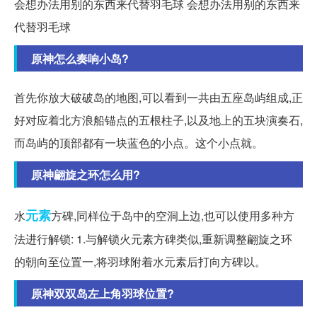
会想办法用别的东西来代替羽毛球 会想办法用别的东西来
代替羽毛球
原神怎么奏响小岛?
首先你放大破破岛的地图,可以看到一共由五座岛屿组成,正
好对应着北方浪船锚点的五根柱子,以及地上的五块演奏石,
而岛屿的顶部都有一块蓝色的小点。这个小点就。
原神翩旋之环怎么用?
元素
水
方碑,同样位于岛中的空洞上边,也可以使用多种方
法进行解锁: 1.与解锁火元素方碑类似,重新调整翩旋之环
的朝向至位置一,将羽球附着水元素后打向方碑以。
原神双双岛左上角羽球位置?