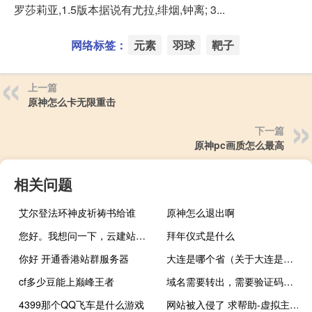
罗莎莉亚,1.5版本据说有尤拉,绯烟,钟离; 3...
网络标签：
元素
羽球
靶子
上一篇
原神怎么卡无限重击
下一篇
原神pc画质怎么最高
相关问题
艾尔登法环神皮祈祷书给谁
原神怎么退出啊
您好。我想问一下，云建站产品可以设置产品对比不呢
拜年仪式是什么
你好 开通香港站群服务器
大连是哪个省（关于大连是哪个省的介绍）
cf多少豆能上巅峰王者
域名需要转出，需要验证码的邮箱已经不用了，咋办？
4399那个QQ飞车是什么游戏
网站被入侵了 求帮助-虚拟主机/数据库问题