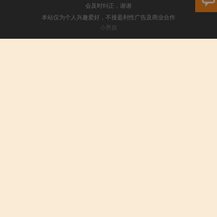
会及时纠正，谢谢
本站仅为个人兴趣爱好，不接盈利性广告及商业合作
小男孩