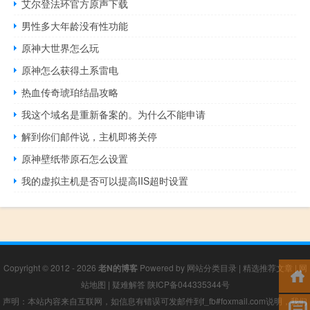
艾尔登法环官方原声下载
男性多大年龄没有性功能
原神大世界怎么玩
原神怎么获得土系雷电
热血传奇琥珀结晶攻略
我这个域名是重新备案的。为什么不能申请
解到你们邮件说，主机即将关停
原神壁纸带原石怎么设置
我的虚拟主机是否可以提高IIS超时设置
Copyright © 2012 - 2026
老N的博客
Powered by
网站分类目录
|
精选推荐文章
|
网
站地图
|
疑难解答
陕ICP备044335344号
声明：本站内容来自互联网，如信息有错误可发邮件到f_fb#foxmail.com说明，我们