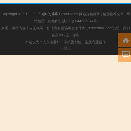
Copyright © 2012 - 2026
老N的博客
Powered by
网站分类目录
|
精选推荐文章
|
网
站地图
|
疑难解答
陕ICP备044335344号
声明：本站内容来自互联网，如信息有错误可发邮件到f_fb#foxmail.com说明，我们
会及时纠正，谢谢
本站仅为个人兴趣爱好，不接盈利性广告及商业合作
小男孩