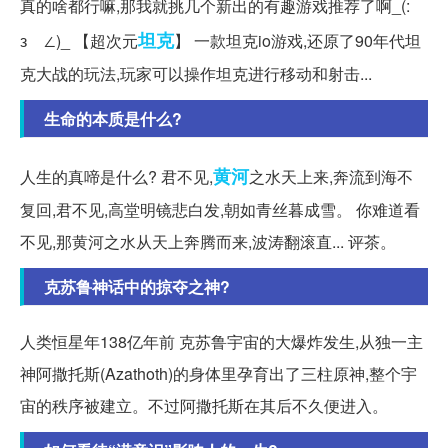
真的啥都行嘛,那我就挑几个新出的有趣游戏推荐了啊_(:
坦克
зゝ∠)_ 【超次元
】 一款坦克io游戏,还原了90年代坦
克大战的玩法,玩家可以操作坦克进行移动和射击...
生命的本质是什么?
黄河
人生的真啼是什么? 君不见,
之水天上来,奔流到海不
复回,君不见,高堂明镜悲白发,朝如青丝暮成雪。 你难道看
不见,那黄河之水从天上奔腾而来,波涛翻滚直... 评茶。
克苏鲁神话中的掠夺之神?
人类恒星年138亿年前 克苏鲁宇宙的大爆炸发生,从独一主
神阿撒托斯(Azathoth)的身体里孕育出了三柱原神,整个宇
宙的秩序被建立。不过阿撒托斯在其后不久便进入。