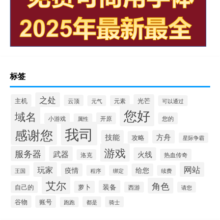
标签
之处
主机
光芒
云顶
元气
元素
可以通过
您好
域名
开原
您的
小游戏
属性
我司
感谢您
技能
方舟
攻略
星际争霸
游戏
服务器
武器
火线
热血传奇
洛克
玩家
网站
疫情
给您
王国
程序
绑定
续费
艾尔
角色
装备
萝卜
自己的
西游
请您
谷物
账号
都是
骑士
跑跑