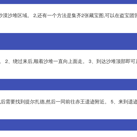
沙漠沙堆区域。 2,还有一个方法是集齐2张藏宝图,可以在盗宝团
方。 2、绕过来后,顺着沙堆一直向上面走。 3、到达沙堆顶部即
、完成后需要找到提尔扎德,然后一同前往赤王遗迹附近。 5、来到遗