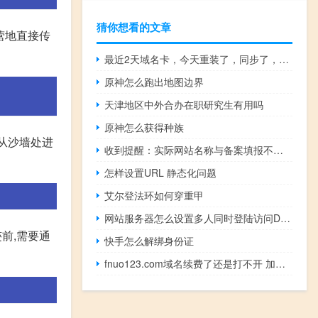
猜你想看的文章
营地直接传
最近2天域名卡，今天重装了，同步了，域名还是不开
原神怎么跑出地图边界
天津地区中外合办在职研究生有用吗
原神怎么获得种族
可从沙墙处进
收到提醒：实际网站名称与备案填报不一致
怎样设置URL 静态化问题
艾尔登法环如何穿重甲
网站服务器怎么设置多人同时登陆访问D盘里面的文件
迹前,需要通
快手怎么解绑身份证
fnuo123.com域名续费了还是打不开 加急处理下 很着