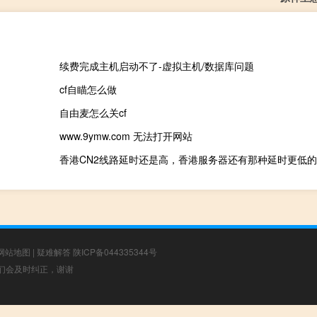
续费完成主机启动不了-虚拟主机/数据库问题
cf自瞄怎么做
自由麦怎么关cf
www.9ymw.com 无法打开网站
香港CN2线路延时还是高，香港服务器还有那种延时更低
网站地图
|
疑难解答
陕ICP备044335344号
，我们会及时纠正，谢谢