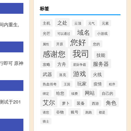
标签
之处
主机
云顶
元气
元素
间内重生,
域名
光芒
可以通过
小游戏
您好
开原
您的
属性
我司
感谢您
技能
行即可 原神
服务器
方舟
攻略
星际争霸
游戏
武器
火线
洛克
玩家
疫情
热血传奇
王国
程序
网站
给您
自己的
绑定
续费
艾尔
试于201
角色
装备
萝卜
西游
谷物
账号
请您
都是
跑跑
骑士