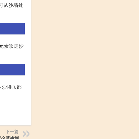
即可从沙墙处
风元素吹走沙
到达沙堆顶部
下一篇
怎么替换剑