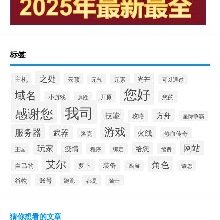
标签
之处
主机
光芒
云顶
元气
元素
可以通过
您好
域名
开原
您的
小游戏
属性
我司
感谢您
技能
方舟
攻略
星际争霸
游戏
服务器
武器
火线
热血传奇
洛克
玩家
网站
疫情
给您
王国
程序
绑定
续费
艾尔
角色
装备
萝卜
自己的
西游
请您
谷物
账号
都是
骑士
跑跑
猜你想看的文章