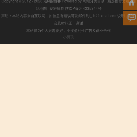
Copyright © 2012 - 2026
老N的博客
Powered by
网站分类目录
|
精选推荐文章
|
网
站地图
|
疑难解答
陕ICP备044335344号
声明：本站内容来自互联网，如信息有错误可发邮件到f_fb#foxmail.com说明，我们
会及时纠正，谢谢
本站仅为个人兴趣爱好，不接盈利性广告及商业合作
小男孩