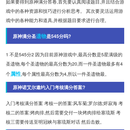
如果要得到原神满分答卷,首先要认真阅读题目,并且结合游
戏中的各种资源和技巧进行分析思考。 其次要灵活运用游
戏中的各种能力和道具,并根据题目要求进行合理。
遗物
原神满分圣
是545分吗?
1 不是545分2 因为目前原神游戏中,最高分数是5星满级的
圣遗物,每个圣遗物的最高分数为20,而一件圣遗物最多有4
属性
个
,每个属性最高分数为4,所以一件圣遗物最。
原神诺艾尔邀约入门考核满分答案?
入门考核满分答案 考核一的答案:风车菊;罗尔德;烬寂海 考
核二的答案:烤肉排,然后需要交付一块烤肉排给塞琉斯 考
核三需要传送至明冠峡与塞琉斯对话 然后击败。