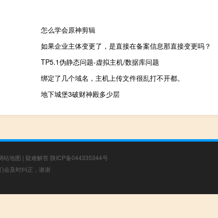
怎么学会原神剪辑
如果企业主体变更了，是直接在备案信息那直接变更吗？
TP5.1伪静态问题-虚拟主机/数据库问题
绑定了几个域名，主机上传文件很乱打不开都。
地下城堡3破财神殿多少层
网站地图
|
疑难解答
陕ICP备044335344号
，我们会及时纠正，谢谢