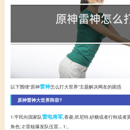
雷神
以下围绕“原神
怎么打大世界”主题解决网友的困惑
原神雷神大世界阵容?
雷电
将军
1:平民向国家队
,香菱,班尼特,砂糖或者行秋或
角色; 2:雷核爆发队伍雷... 1:。