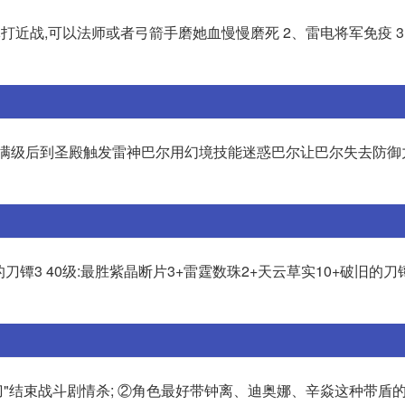
打近战,可以法师或者弓箭手磨她血慢慢磨死 2、雷电将军免疫 
到满级后到圣殿触发雷神巴尔用幻境技能迷惑巴尔让巴尔失去防御
刀镡3 40级:最胜紫晶断片3+雷霆数珠2+天云草实10+破旧的刀镡1
刀"结束战斗剧情杀; ②角色最好带钟离、迪奥娜、辛焱这种带盾的