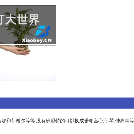
者莫娜和菲谢尔等等,没有班尼特的可以换成珊瑚宫心海,琴,钟离等