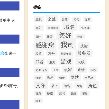
标签
之处
主机
云顶
元气
元素
菜单中,选
域名
光芒
可以通过
小游戏
您好
开原
您的
属性
我司
感谢您
技能
服务器
就会
出来一
方舟
攻略
星际争霸
游戏
武器
火线
洛克
玩家
疫情
热血传奇
王国
程序
网站
给您
自己的
绑定
续费
艾尔
角色
PSN账号,
装备
萝卜
西游
谷物
账号
请您
都是
跑跑
骑士