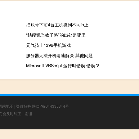
把账号下前4台主机换到不同ip上
“结缨犹当效子路”的出处是哪里
元气骑士4399手机游戏
服务器无法开机请速解决-其他问题
Microsoft VBScript 运行时错误 错误 '8
网站地图
|
疑难解答
陕ICP备044335344号
，我们会及时纠正，谢谢