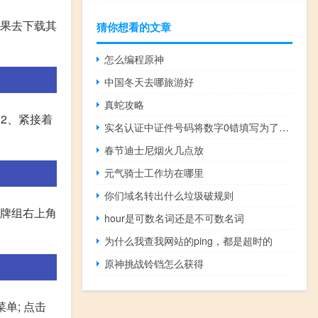
如果去下载其
猜你想看的文章
怎么编程原神
中国冬天去哪旅游好
真蛇攻略
2、紧接着
实名认证中证件号码将数字0错填写为了字母o------在哪里
春节迪士尼烟火几点放
元气骑士工作坊在哪里
你们域名转出什么垃圾破规则
击牌组右上角
hour是可数名词还是不可数名词
为什么我查我网站的ping，都是超时的
原神挑战铃铛怎么获得
单; 点击