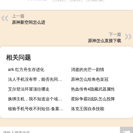
上一篇
原神新空间怎么进
下一篇
原神怎么直接下载
相关问题
ark 红方舟生存进化
消逝的光芒一剧情
法人手机没有带，能否先同意上传资料，稍后回去之后能接收验证码
原神怎么给角色皇冠
艾尔登法环屋顶往哪走
热血传奇4隐藏武器属性
换绑主机，我不知道这个域名在那个目录下，怎么删除
星际争霸2战队怎么投降
核验手机号收不到短信-备案平台
洛克王国自杀技能