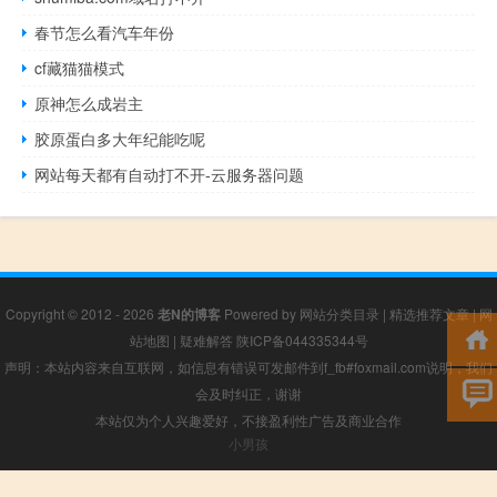
春节怎么看汽车年份
cf藏猫猫模式
原神怎么成岩主
胶原蛋白多大年纪能吃呢
网站每天都有自动打不开-云服务器问题
Copyright © 2012 - 2026
老N的博客
Powered by
网站分类目录
|
精选推荐文章
|
网
站地图
|
疑难解答
陕ICP备044335344号
声明：本站内容来自互联网，如信息有错误可发邮件到f_fb#foxmail.com说明，我们
会及时纠正，谢谢
本站仅为个人兴趣爱好，不接盈利性广告及商业合作
小男孩