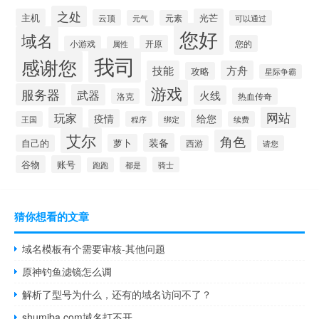
之处
主机
光芒
云顶
元气
元素
可以通过
您好
域名
开原
您的
小游戏
属性
我司
感谢您
技能
方舟
攻略
星际争霸
游戏
服务器
武器
火线
热血传奇
洛克
玩家
网站
疫情
给您
王国
程序
绑定
续费
艾尔
角色
装备
萝卜
自己的
西游
请您
谷物
账号
都是
骑士
跑跑
猜你想看的文章
域名模板有个需要审核-其他问题
原神钓鱼滤镜怎么调
解析了型号为什么，还有的域名访问不了？
shumiba.com域名打不开