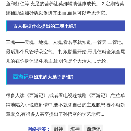
鱼和虾仁等,充足的营养让莫娜辅助健康成长。 2.定期给莫
娜辅助添加砂砾以促进其出血,而且可以考虑为它。
古人根据什么提出的三魂七魄?
三魂——天魂、地魂、人魂,看名字就知道,一管天,二管地,
最后那个只管呼吸空气。 打娘胎里开始,哥儿仨就全须全尾
儿的在你身体里斗地主,证明你是个大活人,... 无论。
西游记
中如来的大弟子是谁?
很多人读《西游记》,或者看电视连续剧《西游记》,往往单
纯地陷入小说或剧情中,要不就凭自己的主观臆想,要不就断
章取义,有很多人甚至提出了孙悟空的学艺老师...
网络标签：
封神
海神
西游记