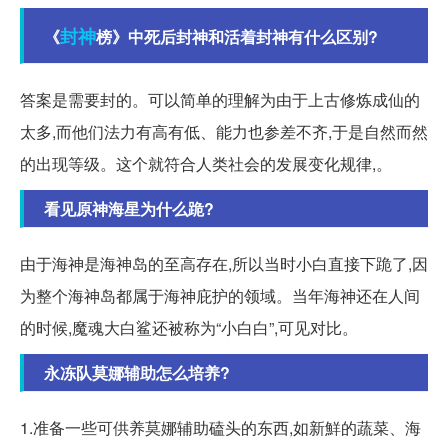
封神
《
榜》中死后封神和活着封神有什么区别?
答案是需要封的。可以简单的理解为由于上古修炼成仙的
太多,而他们法力有高有低、能力也参差不齐,于是自然而然
的出现等级。这个就符合人类社会的发展变化规律,。
看见原神海星为什么跪?
由于海神是海神岛的至高存在,所以当时小白直接下跪了,因
为整个海神岛都属于海神庇护的领域。当年海神还在人间
的时候,魔魂大白鲨还被称为“小白白”,可见对比。
永冻队莫娜辅助怎么培养?
1.准备一些可供养莫娜辅助磕头的东西,如新鮮的蔬菜、海