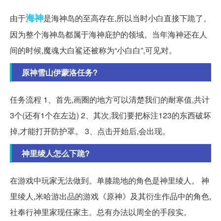
海神
由于
是海神岛的至高存在,所以当时小白直接下跪了。
因为整个海神岛都属于海神庇护的领域。当年海神还在人
间的时候,魔魂大白鲨还被称为“小白白”,可见对。
原神雪山伊蒙洛任务?
任务流程 1、首先,画圈的地方可以清楚我们的耐寒值,共计
3个(还有1个在左边) 2、其次,我们要把标注123的东西破坏
掉,才能打开防护罩。 3、点击开始后,会出现。
神里绫人怎么下跪?
在游戏中玩家无法做到。单膝跪地的角色是神里绫人。 神
里绫人,米哈游出品的游戏《原神》及其衍生作品中的角色,
社奉行神里家现任家主。总有办法以周全的手段实。