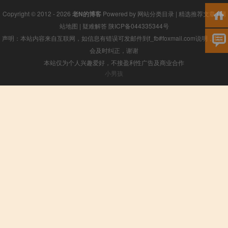
Copyright © 2012 - 2026
老N的博客
Powered by
网站分类目录
|
精选推荐文章
|
网
站地图
|
疑难解答
陕ICP备044335344号
声明：本站内容来自互联网，如信息有错误可发邮件到f_fb#foxmail.com说明，我们
会及时纠正，谢谢
本站仅为个人兴趣爱好，不接盈利性广告及商业合作
小男孩