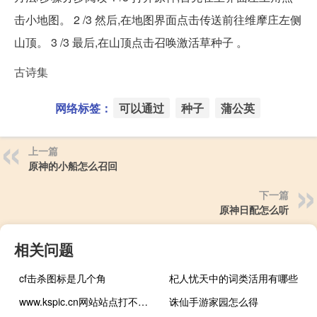
击小地图。 2 /3 然后,在地图界面点击传送前往维摩庄左侧
山顶。 3 /3 最后,在山顶点击召唤激活草种子 。
古诗集
网络标签：
可以通过
种子
蒲公英
上一篇
原神的小船怎么召回
下一篇
原神日配怎么听
相关问题
cf击杀图标是几个角
杞人忧天中的词类活用有哪些
www.kspic.cn网站站点打不开，请帮忙测试看一下
诛仙手游家园怎么得