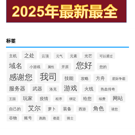
标签
之处
主机
光芒
云顶
元气
元素
可以通过
您好
域名
开原
您的
小游戏
属性
我司
感谢您
技能
方舟
攻略
星际争霸
游戏
服务器
武器
火线
热血传奇
洛克
玩家
网站
疫情
给您
王国
程序
绑定
续费
艾尔
角色
装备
萝卜
自己的
西游
请您
谷物
账号
都是
骑士
跑跑