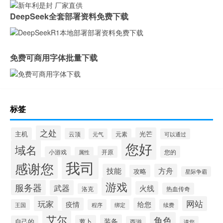
DeepSeek全套部署资料免费下载
免费可商用字体批量下载
标签
之处
主机
光芒
云顶
元气
元素
可以通过
您好
域名
开原
您的
小游戏
属性
我司
感谢您
技能
方舟
攻略
星际争霸
游戏
服务器
武器
火线
热血传奇
洛克
玩家
网站
疫情
给您
王国
程序
绑定
续费
艾尔
角色
装备
萝卜
自己的
西游
请您