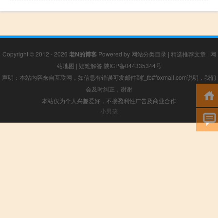
Copyright © 2012 - 2026
老N的博客
Powered by
网站分类目录
|
精选推荐文章
|
网
站地图
|
疑难解答
陕ICP备044335344号
声明：本站内容来自互联网，如信息有错误可发邮件到f_fb#foxmail.com说明，我们
会及时纠正，谢谢
本站仅为个人兴趣爱好，不接盈利性广告及商业合作
小男孩