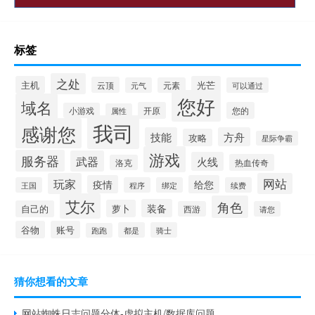
标签
之处
主机
光芒
云顶
元气
元素
可以通过
您好
域名
开原
您的
小游戏
属性
我司
感谢您
技能
方舟
攻略
星际争霸
游戏
服务器
武器
火线
热血传奇
洛克
玩家
网站
疫情
给您
王国
程序
绑定
续费
艾尔
角色
装备
萝卜
自己的
西游
请您
谷物
账号
都是
骑士
跑跑
猜你想看的文章
网站蜘蛛日志问题分体-虚拟主机/数据库问题