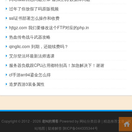
过年了你放假了吗原版视频
ssl证书部署怎么操作和收费
hjtgz.com 我们要修改这个FTP对应的php.in
热血传奇战斗武器攻略
qinglic.com 到期，还能续费吗？
艾尔登法环最新法师逃课
服务器负载跟CPU占用都特别高！加急解决下！谢谢
cf手游an94鎏金怎么得
造梦西游3装备属性
Copyright © 2012 - 2026
老N的博客
Powered by
网站分类目录
|
精选推荐文章
|
网
站地图
|
疑难解答
陕ICP备044335344号