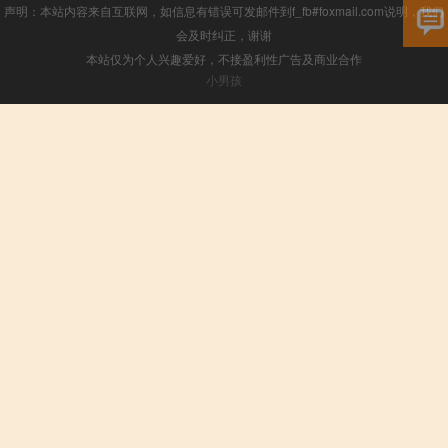
声明：本站内容来自互联网，如信息有错误可发邮件到f_fb#foxmail.com说明，我们
会及时纠正，谢谢
本站仅为个人兴趣爱好，不接盈利性广告及商业合作
小男孩