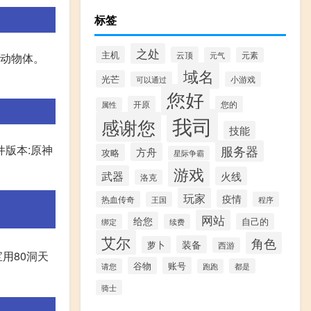
标签
之处
主机
云顶
元气
元素
互动物体。
域名
光芒
可以通过
小游戏
您好
开原
您的
属性
我司
感谢您
技能
件版本:原神
服务器
方舟
攻略
星际争霸
游戏
武器
火线
洛克
玩家
疫情
热血传奇
王国
程序
网站
给您
自己的
绑定
续费
艾尔
角色
装备
萝卜
西游
宝用80洞天
谷物
账号
请您
都是
跑跑
骑士