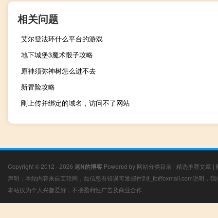
相关问题
艾尔登法环什么平台的游戏
地下城堡3魔术骰子攻略
原神须弥神树怎么进不去
新冒险攻略
刚上传并绑定的域名，访问不了网站
Copyright © 2012 - 2026
老N的博客
Powered by
网站分类目录
|
精选推荐文章
|
声明：本站内容来自互联网，如信息有错误可发邮件到f_fb#foxmail.com说明
本站仅为个人兴趣爱好，不接盈利性广告及商业合作