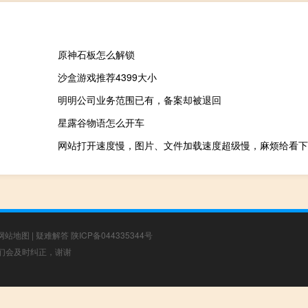
原神石板怎么解锁
沙盒游戏推荐4399大小
明明公司业务范围已有，备案却被退回
星露谷物语怎么开车
网站打开速度慢，图片、文件加载速度超级慢，麻烦给看下
网站地图
|
疑难解答
陕ICP备044335344号
，我们会及时纠正，谢谢