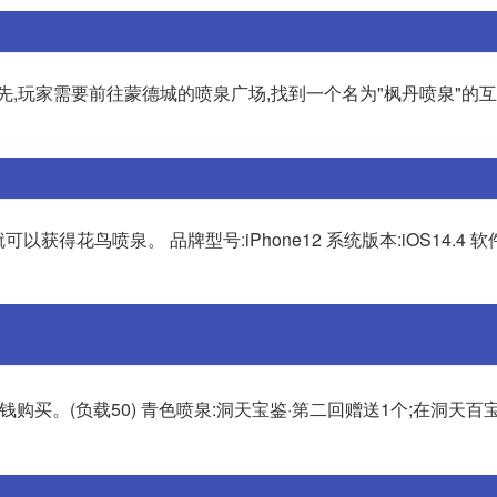
先,玩家需要前往蒙德城的喷泉广场,找到一个名为"枫丹喷泉"的
得花鸟喷泉。 品牌型号:iPhone12 系统版本:iOS14.4 软
钱购买。(负载50) 青色喷泉:洞天宝鉴·第二回赠送1个;在洞天百