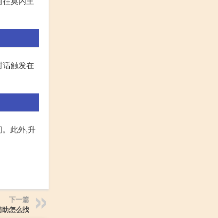
前往莫内王
对话触发在
。此外,升
下一篇
辅助怎么找