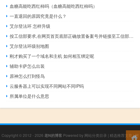
血糖高能吃西红柿吗（血糖高能吃西红柿吗）
一直退回的原因究竟是什么？
艾尔登法环 怎样升级
按工信部要求,在网页首页底部正确放置备案号并链接至工信部备案
艾尔登法环级别地图
刚才购买了一个域名和主机 如何相互绑定呢
辅助卡萨怎么出装
原神怎么打到怪鸟
云服务器上可以实现不同网站不同IP吗
所属单位是什么意思
Copyright © 2012 - 2026
老N的博客
Powered by
网站分类目录
|
精选推荐文章
|
网