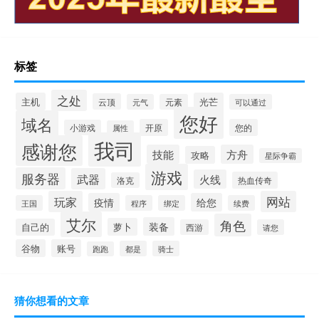
标签
之处
主机
光芒
云顶
元气
元素
可以通过
您好
域名
开原
您的
小游戏
属性
我司
感谢您
技能
方舟
攻略
星际争霸
游戏
服务器
武器
火线
热血传奇
洛克
玩家
网站
疫情
给您
王国
程序
绑定
续费
艾尔
角色
装备
萝卜
自己的
西游
请您
谷物
账号
都是
骑士
跑跑
猜你想看的文章