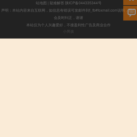
站地图
|
疑难解答
陕ICP备044335344号
声明：本站内容来自互联网，如信息有错误可发邮件到f_fb#foxmail.com说明，我们
会及时纠正，谢谢
本站仅为个人兴趣爱好，不接盈利性广告及商业合作
小男孩