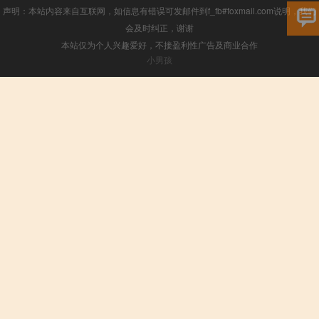
声明：本站内容来自互联网，如信息有错误可发邮件到f_fb#foxmail.com说明，我们
会及时纠正，谢谢
本站仅为个人兴趣爱好，不接盈利性广告及商业合作
小男孩