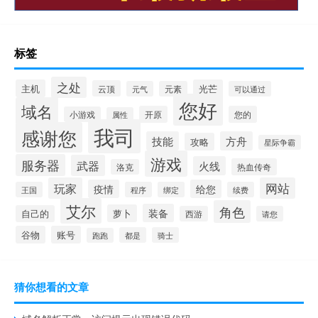
标签
之处
主机
光芒
云顶
元气
元素
可以通过
您好
域名
开原
您的
小游戏
属性
我司
感谢您
技能
方舟
攻略
星际争霸
游戏
服务器
武器
火线
热血传奇
洛克
玩家
网站
疫情
给您
王国
程序
绑定
续费
艾尔
角色
装备
萝卜
自己的
西游
请您
谷物
账号
都是
骑士
跑跑
猜你想看的文章