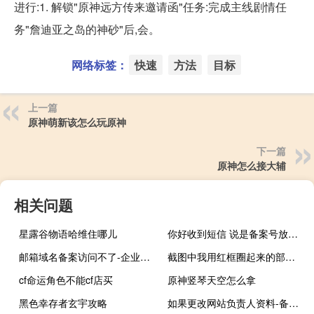
进行:1. 解锁"原神远方传来邀请函"任务:完成主线剧情任
务"詹迪亚之岛的神砂"后,会。
网络标签：
快速
方法
目标
上一篇
原神萌新该怎么玩原神
下一篇
原神怎么接大辅
相关问题
星露谷物语哈维住哪儿
你好收到短信 说是备案号放置有问题
邮箱域名备案访问不了-企业邮局
截图中我用红框圈起来的部分是必须要做的吗？可以不做吗？
cf命运角色不能cf店买
原神竖琴天空怎么拿
黑色幸存者玄宇攻略
如果更改网站负责人资料-备案平台