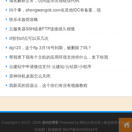
域名解析正常，访问提示出现错误代码
问个事，shengwangok.com在其他IDC有备案，现
快乐水族馆攻略
云服务器SSH或者FTP连接很久很慢
cf折扣cf点可以买几次
dg123，这个ftp 3月16号到期，被删除了吗？
帮我查下我有个主机的应用环境支持些什么，发下给我
云建站中申请微信支付-云建站/云站群/小程序
原神待机桌面怎么关闭
我新买的容器云，这个你们有没有视频教程
Copyright © 2012 - 2026
老N的博客
Powered by
网站分类目录
|
精选推荐文章
|
网
站地图
|
疑难解答
陕ICP备044335344号