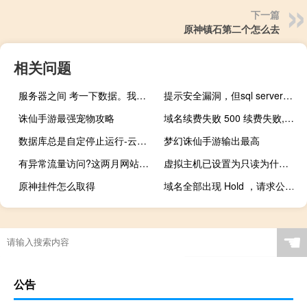
下一篇
原神镇石第二个怎么去
相关问题
服务器之间 考一下数据。我现在下载和上传太慢。
提示安全漏洞，但sql server最新补丁提示没有需要修复
诛仙手游最强宠物攻略
域名续费失败 500 续费失败,错误码:501 业务不属于您
数据库总是自定停止运行-云服务器问题
梦幻诛仙手游输出最高
有异常流量访问?这两月网站影响询盘断崖式下跌
虚拟主机已设置为只读为什么总受到木马入侵
原神挂件怎么取得
域名全部出现 Hold ，请求公司帮忙处理一下
☚
公告