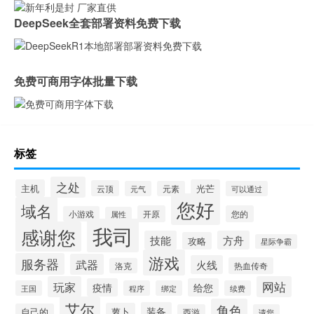
DeepSeek全套部署资料免费下载
免费可商用字体批量下载
标签
之处
主机
光芒
云顶
元气
元素
可以通过
您好
域名
开原
您的
小游戏
属性
我司
感谢您
技能
方舟
攻略
星际争霸
游戏
服务器
武器
火线
热血传奇
洛克
玩家
网站
疫情
给您
王国
程序
绑定
续费
艾尔
角色
装备
萝卜
自己的
西游
请您