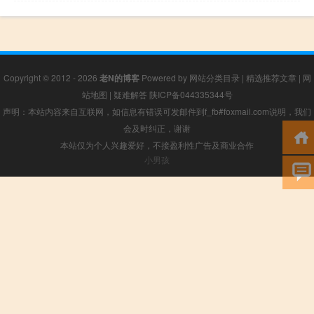
Copyright © 2012 - 2026
老N的博客
Powered by
网站分类目录
|
精选推荐文章
|
网
站地图
|
疑难解答
陕ICP备044335344号
声明：本站内容来自互联网，如信息有错误可发邮件到f_fb#foxmail.com说明，我们
会及时纠正，谢谢
本站仅为个人兴趣爱好，不接盈利性广告及商业合作
小男孩