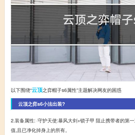
云顶
以下围绕“
之弈帽子s6属性”主题解决网友的困惑
云顶之弈s6小法出装?
2.装备属性: ·守护天使:暴风大剑+锁子甲 阻止携带者的
值,且已净化掉身上的所有。