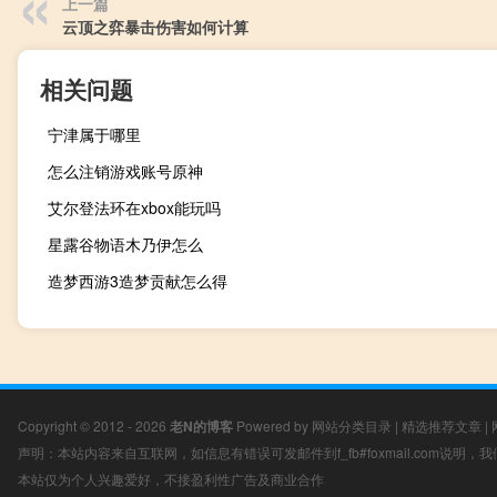
上一篇
云顶之弈暴击伤害如何计算
相关问题
宁津属于哪里
怎么注销游戏账号原神
艾尔登法环在xbox能玩吗
星露谷物语木乃伊怎么
造梦西游3造梦贡献怎么得
Copyright © 2012 - 2026
老N的博客
Powered by
网站分类目录
|
精选推荐文章
|
声明：本站内容来自互联网，如信息有错误可发邮件到f_fb#foxmail.com说明
本站仅为个人兴趣爱好，不接盈利性广告及商业合作