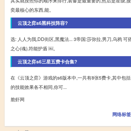
其实就按照你的顺序来排行,装备是最重要的,然后是星级,
奕最核心的东西,能。
云顶之弈s6黑科技阵容?
选: 人人为我,DD街区,黑魔法... 3帝国:莎弥拉,男刀,乌鸦 
之心(魂),符能护盾 ￼。
云顶之弈s6三星五费卡合集?
在《云顶之弈》游戏的s6版本中,一共有8张5费卡,其中包
的技能效果各不相同,你可...
脆虾网
网络标签