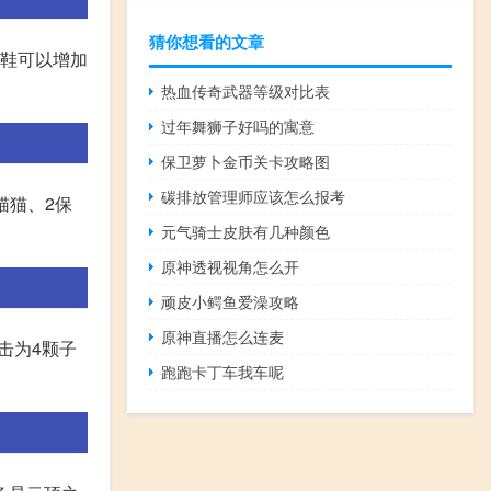
猜你想看的文章
板鞋可以增加
热血传奇武器等级对比表
过年舞狮子好吗的寓意
保卫萝卜金币关卡攻略图
碳排放管理师应该怎么报考
猫猫、2保
元气骑士皮肤有几种颜色
原神透视视角怎么开
顽皮小鳄鱼爱澡攻略
原神直播怎么连麦
击为4颗子
跑跑卡丁车我车呢