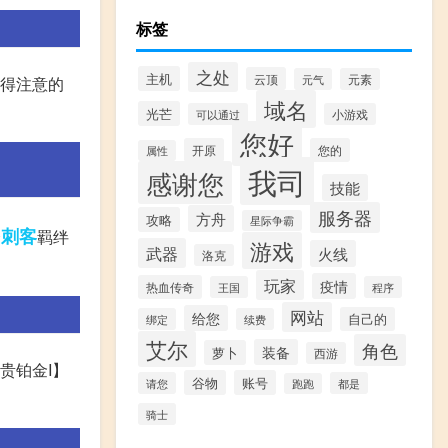
标签
之处
主机
云顶
元气
元素
值得注意的
域名
光芒
可以通过
小游戏
您好
开原
您的
属性
我司
感谢您
技能
服务器
方舟
攻略
星际争霸
刺客
合
羁绊
游戏
武器
火线
洛克
玩家
疫情
热血传奇
王国
程序
网站
给您
自己的
绑定
续费
艾尔
角色
装备
萝卜
西游
贵铂金I】
谷物
账号
请您
都是
跑跑
骑士