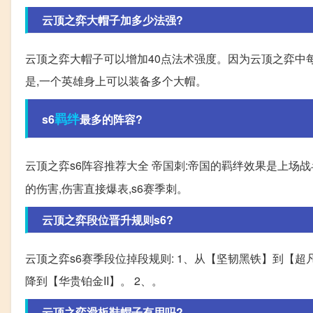
云顶之弈大帽子加多少法强?
云顶之弈大帽子可以增加40点法术强度。因为云顶之弈中每
是,一个英雄身上可以装备多个大帽。
羁绊
s6
最多的阵容?
云顶之弈s6阵容推荐大全 帝国刺:帝国的羁绊效果是上场
的伤害,伤害直接爆表,s6赛季刺。
云顶之弈段位晋升规则s6?
云顶之弈s6赛季段位掉段规则: 1、从【坚韧黑铁】到【超凡
降到【华贵铂金II】。 2、。
云顶之弈滑板鞋帽子有用吗?