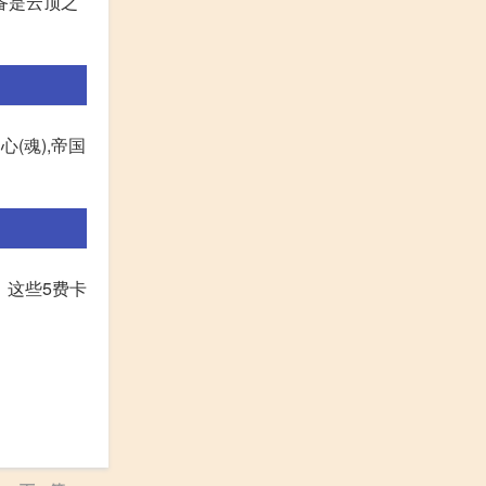
备是云顶之
心(魂),帝国
 这些5费卡