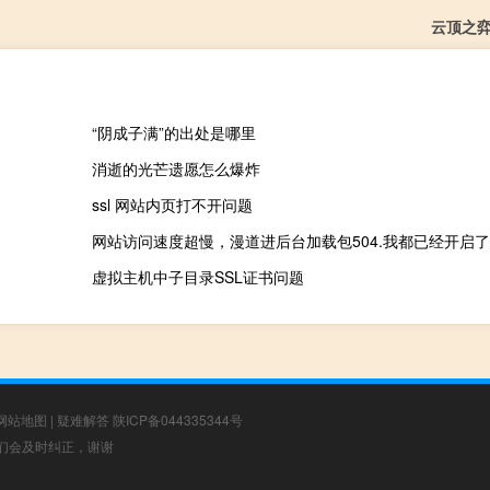
云顶之弈
“阴成子满”的出处是哪里
消逝的光芒遗愿怎么爆炸
ssl 网站内页打不开问题
网站访问速度超慢，漫道进后台加载包504.我都已经开启
虚拟主机中子目录SSL证书问题
网站地图
|
疑难解答
陕ICP备044335344号
，我们会及时纠正，谢谢