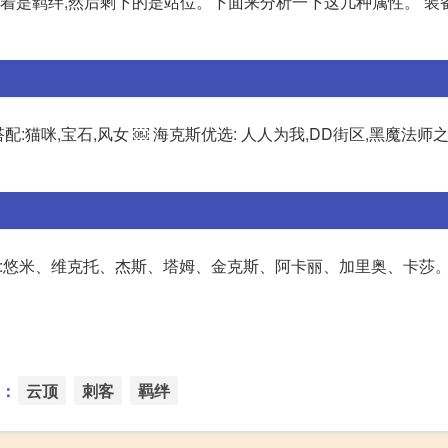
接着是羁绊,然后剩下的是站位。下面来分析一下这几种属性。 装
可搭配:猫咪,宝石,风女 ￼ 海克斯优选: 人人为我,DD街区,黑魔法师之
括:悠米、维克托、杰斯、塔姆、金克斯、阿卡丽、加里奥、卡莎。
：
云顶
刺客
羁绊