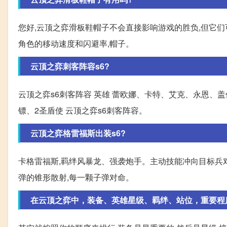
您好,云顶之弈滑板鞋帽子不会直接影响游戏的胜负,但它
角色的移动速度和闪避率,帽子。
云顶之弈刺客阵容s6?
云顶之弈s6刺客阵容 英雄 蕾欧娜、卡特、艾克、永恩、盖
镖、2圣盾使 云顶之弈s6刺客阵容。
云顶之弈格雷福斯出装s6?
卡格雷福斯,羁绊风暴龙、强袭炮手。主动技能冲向目标兵对
弹的锥形散射,每一颗子弹对命。
在云顶之弈中，装备、英雄星级、羁绊、站位，重要程度怎