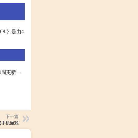
游OL》是由4
约2周更新一
下一篇
戏手机游戏