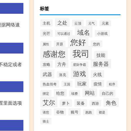
标签
之处
主机
云顶
元气
元素
根据网络速
域名
光芒
可以通过
小游戏
您好
开原
您的
属性
我司
感谢您
技能
服务器
方舟
接不稳定或者
攻略
星际争霸
游戏
武器
火线
洛克
玩家
疫情
热血传奇
王国
程序
网站
给您
自己的
绑定
续费
艾尔
角色
设置里面选项
装备
萝卜
西游
谷物
账号
请您
都是
跑跑
骑士