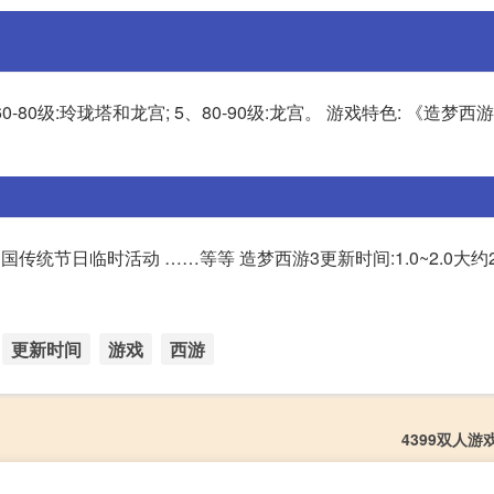
、60-80级:玲珑塔和龙宫; 5、80-90级:龙宫。 游戏特色: 《造梦西
国传统节日临时活动 ……等等 造梦西游3更新时间:1.0~2.0大
更新时间
游戏
西游
4399双人游