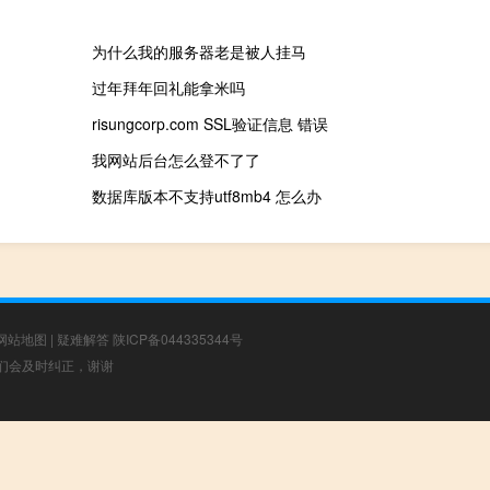
为什么我的服务器老是被人挂马
过年拜年回礼能拿米吗
risungcorp.com SSL验证信息 错误
我网站后台怎么登不了了
数据库版本不支持utf8mb4 怎么办
网站地图
|
疑难解答
陕ICP备044335344号
，我们会及时纠正，谢谢