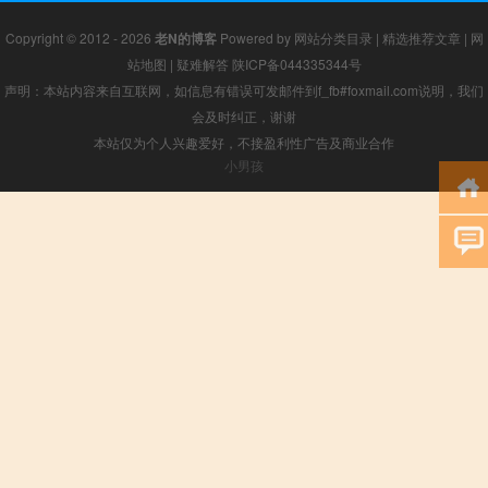
Copyright © 2012 - 2026
老N的博客
Powered by
网站分类目录
|
精选推荐文章
|
网
站地图
|
疑难解答
陕ICP备044335344号
声明：本站内容来自互联网，如信息有错误可发邮件到f_fb#foxmail.com说明，我们
会及时纠正，谢谢
本站仅为个人兴趣爱好，不接盈利性广告及商业合作
小男孩