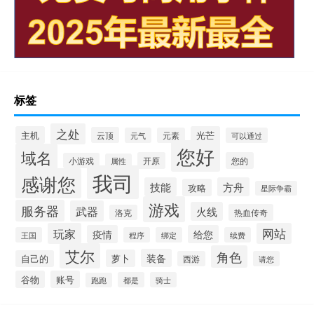
标签
之处
主机
光芒
云顶
元气
元素
可以通过
您好
域名
开原
您的
小游戏
属性
我司
感谢您
技能
方舟
攻略
星际争霸
游戏
服务器
武器
火线
热血传奇
洛克
玩家
网站
疫情
给您
王国
程序
绑定
续费
艾尔
角色
装备
萝卜
自己的
西游
请您
谷物
账号
都是
骑士
跑跑