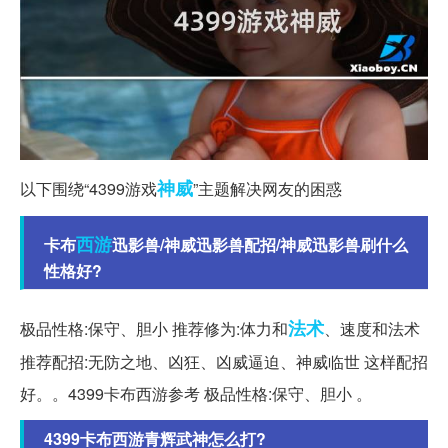
神威
以下围绕“4399游戏
”主题解决网友的困惑
西游
卡布
迅影兽/神威迅影兽配招/神威迅影兽刷什么
性格好?
法术
极品性格:保守、胆小 推荐修为:体力和
、速度和法术
推荐配招:无防之地、凶狂、凶威逼迫、神威临世 这样配招
好。。4399卡布西游参考 极品性格:保守、胆小 。
4399卡布西游青辉武神怎么打?