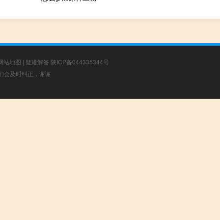
网站地图
|
疑难解答
陕ICP备044335344号
，我们会及时纠正，谢谢