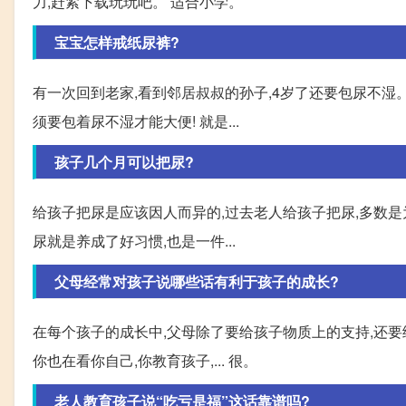
力,赶紧下载玩玩吧。 适合小学。
宝宝怎样戒纸尿裤?
有一次回到老家,看到邻居叔叔的孙子,4岁了还要包尿不
须要包着尿不湿才能大便! 就是...
孩子几个月可以把尿?
给孩子把尿是应该因人而异的,过去老人给孩子把尿,多数是
尿就是养成了好习惯,也是一件...
父母经常对孩子说哪些话有利于孩子的成长?
在每个孩子的成长中,父母除了要给孩子物质上的支持,还要
你也在看你自己,你教育孩子,... 很。
老人教育孩子说“吃亏是福”这话靠谱吗?