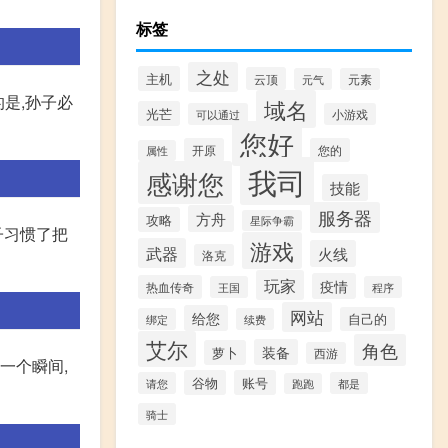
标签
之处
主机
云顶
元气
元素
是,孙子必
域名
光芒
可以通过
小游戏
您好
开原
您的
属性
我司
感谢您
技能
服务器
方舟
攻略
星际争霸
子习惯了把
游戏
武器
火线
洛克
玩家
疫情
热血传奇
王国
程序
网站
给您
自己的
绑定
续费
艾尔
角色
装备
萝卜
西游
一个瞬间,
谷物
账号
请您
都是
跑跑
骑士