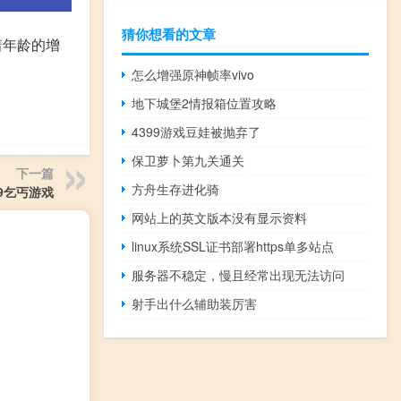
猜你想看的文章
着年龄的增
怎么增强原神帧率vivo
地下城堡2情报箱位置攻略
4399游戏豆娃被抛弃了
保卫萝卜第九关通关
下一篇
方舟生存进化骑
99乞丐游戏
网站上的英文版本没有显示资料
linux系统SSL证书部署https单多站点
服务器不稳定，慢且经常出现无法访问
射手出什么辅助装厉害