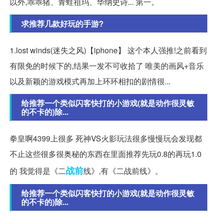
以外,乖乖猪、青蛙祖玛、华纳史诗... 第一。
求推荐几款好玩的手游?
1.lost winds(迷失之风)【iphone】 这个本人强推!之前看到
有限免的时候下的,结果一发不可收拾了 唯美的画风+音乐
以及新颖的游戏模式再加上环环相扣的剧情很...
给推荐一个类似闪客快打的小游戏(就是动作很灵敏
的不卡的)除...
拳皇啊4399上很多 死神VS火影玩法很多慢慢玩会发现都
不止这些很多很奥秘的东西在里面推荐先玩0.8的再玩1.0
战前
的 我觉得是《二
线》,有《二战前线》。
给推荐一个类似闪客快打的小游戏(就是动作很灵敏
的不卡的)除...