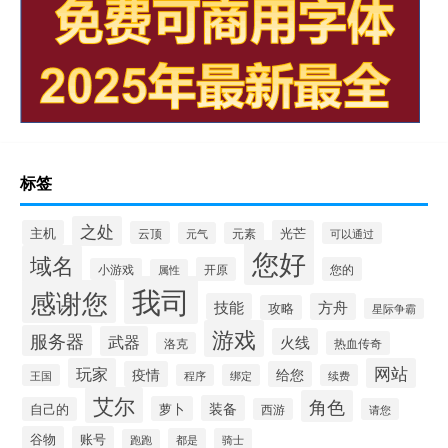
标签
之处
主机
光芒
云顶
元气
元素
可以通过
您好
域名
开原
您的
小游戏
属性
我司
感谢您
技能
方舟
攻略
星际争霸
游戏
服务器
武器
火线
热血传奇
洛克
玩家
网站
疫情
给您
王国
程序
绑定
续费
艾尔
角色
装备
萝卜
自己的
西游
请您
谷物
账号
都是
骑士
跑跑