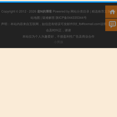
Copyright © 2012 - 2026
老N的博客
Powered by
网站分类目录
|
精选推荐文章
|
网
站地图
|
疑难解答
陕ICP备044335344号
声明：本站内容来自互联网，如信息有错误可发邮件到f_fb#foxmail.com说明，我们
会及时纠正，谢谢
本站仅为个人兴趣爱好，不接盈利性广告及商业合作
小男孩