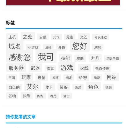
标签
之处
主机
光芒
云顶
元气
元素
可以通过
您好
域名
开原
您的
小游戏
属性
我司
感谢您
技能
方舟
攻略
星际争霸
游戏
服务器
武器
火线
热血传奇
洛克
玩家
网站
疫情
给您
王国
程序
绑定
续费
艾尔
角色
装备
萝卜
自己的
西游
请您
谷物
账号
都是
骑士
跑跑
猜你想看的文章