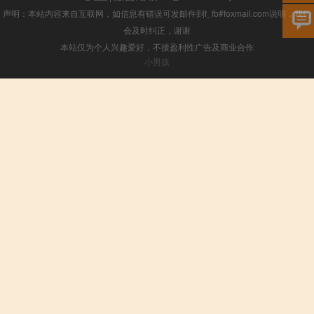
声明：本站内容来自互联网，如信息有错误可发邮件到f_fb#foxmail.com说明，我们
会及时纠正，谢谢
本站仅为个人兴趣爱好，不接盈利性广告及商业合作
小男孩