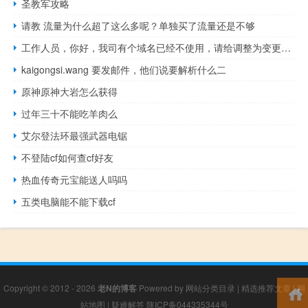
圣教军攻略
请教 流量为什么超了这么多呢？单独买了流量还是不够
工作人员，你好，我司有个域名已经不使用，请给调整为变更备案状
kaigongsi.wang 要发邮件，他们说要解析什么二
原神原神大岩怎么获得
过年三十不能吃羊肉么
艾尔登法环最强武器电锯
不登陆cf如何查cf好友
热血传奇元宝能送人吗吗
五类电脑能不能下载cf
Copyright © 2012 - 2026
老N的博客
Powered by
网站分类目录
|
精选推荐文章
|
网
站地图
|
疑难解答
陕ICP备044335344号