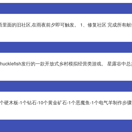
里面的旧社区,在雨夜前夕即可触发。 1、修复社区 完成所有
Chucklefish发行的一款开放式乡村模拟经营类游戏。 星露谷中
硬木板-1个钻石-10个黄金矿石-1个恶魔鱼-1个电气羊制作步骤如下