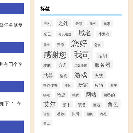
标签
之处
主机
云顶
元气
元素
献祭任务修复
域名
光芒
可以通过
小游戏
您好
开原
您的
属性
我司
感谢您
技能
总共有四个季
服务器
方舟
攻略
星际争霸
游戏
武器
火线
洛克
玩家
疫情
热血传奇
王国
程序
网站
给您
自己的
绑定
续费
艾尔
: 1. 在
角色
装备
萝卜
西游
谷物
账号
请您
都是
跑跑
骑士