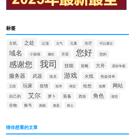
标签
之处
主机
光芒
云顶
元气
元素
可以通过
您好
域名
开原
您的
小游戏
属性
我司
感谢您
技能
方舟
攻略
星际争霸
游戏
服务器
武器
火线
热血传奇
洛克
玩家
网站
疫情
给您
王国
程序
绑定
续费
艾尔
角色
装备
萝卜
自己的
西游
请您
谷物
账号
都是
骑士
跑跑
猜你想看的文章