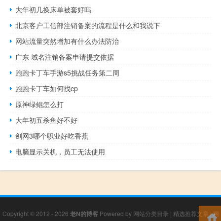
大年初几换床单被套好吗
北京客户工信部注销备案的流程是什么和我说下
网站流量突然增加有什么办法防治
广东 域名注销备案申请提交依据
跑跑卡丁车手游s5挑战任务第二周
跑跑卡丁车如何找cp
原神绿鲲怎么打
大年初五杀鱼好不好
剑网3哪个职业好吃香蕉
电脑显示关机，员工无法使用
Copyright © 2012 - 2026
老N的博客
Powered by
网站分类目录
|
精选推荐文章
|
网