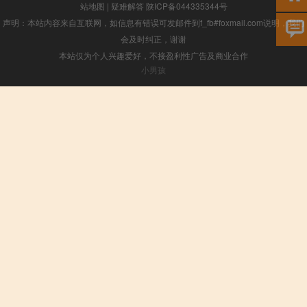
站地图
|
疑难解答
陕ICP备044335344号
声明：本站内容来自互联网，如信息有错误可发邮件到f_fb#foxmail.com说明，我们
会及时纠正，谢谢
本站仅为个人兴趣爱好，不接盈利性广告及商业合作
小男孩