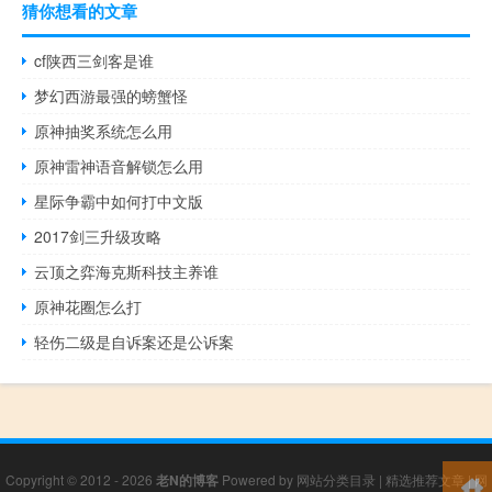
猜你想看的文章
cf陕西三剑客是谁
梦幻西游最强的螃蟹怪
原神抽奖系统怎么用
原神雷神语音解锁怎么用
星际争霸中如何打中文版
2017剑三升级攻略
云顶之弈海克斯科技主养谁
原神花圈怎么打
轻伤二级是自诉案还是公诉案
Copyright © 2012 - 2026
老N的博客
Powered by
网站分类目录
|
精选推荐文章
|
网