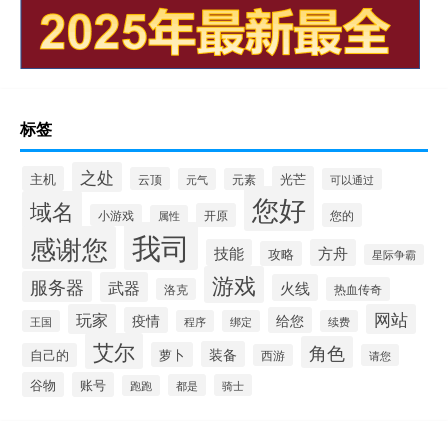
标签
之处
主机
光芒
云顶
元气
元素
可以通过
您好
域名
开原
您的
小游戏
属性
我司
感谢您
技能
方舟
攻略
星际争霸
游戏
服务器
武器
火线
热血传奇
洛克
玩家
网站
疫情
给您
王国
程序
绑定
续费
艾尔
角色
装备
萝卜
自己的
西游
请您
谷物
账号
都是
骑士
跑跑