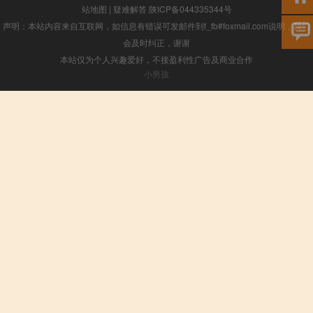
站地图
|
疑难解答
陕ICP备044335344号
声明：本站内容来自互联网，如信息有错误可发邮件到f_fb#foxmail.com说明，我们
会及时纠正，谢谢
本站仅为个人兴趣爱好，不接盈利性广告及商业合作
小男孩