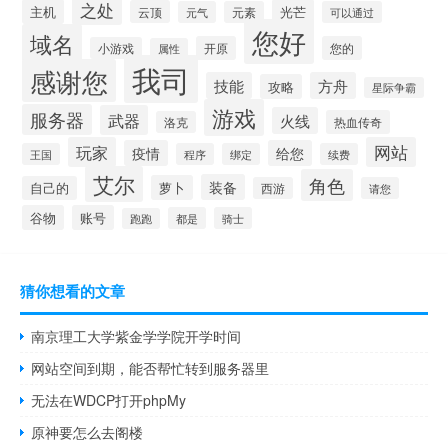
之处
主机
光芒
云顶
元气
元素
可以通过
您好
域名
开原
您的
小游戏
属性
我司
感谢您
技能
方舟
攻略
星际争霸
游戏
服务器
武器
火线
热血传奇
洛克
玩家
网站
疫情
给您
王国
程序
绑定
续费
艾尔
角色
装备
萝卜
自己的
西游
请您
谷物
账号
都是
骑士
跑跑
猜你想看的文章
南京理工大学紫金学学院开学时间
网站空间到期，能否帮忙转到服务器里
无法在WDCP打开phpMy
原神要怎么去阁楼