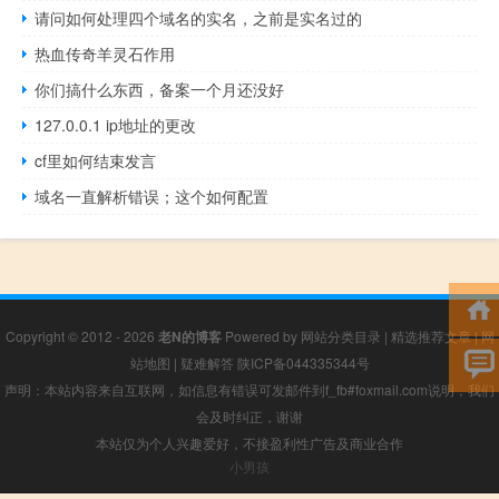
请问如何处理四个域名的实名，之前是实名过的
热血传奇羊灵石作用
你们搞什么东西，备案一个月还没好
127.0.0.1 ip地址的更改
cf里如何结束发言
域名一直解析错误；这个如何配置
Copyright © 2012 - 2026
老N的博客
Powered by
网站分类目录
|
精选推荐文章
|
网
站地图
|
疑难解答
陕ICP备044335344号
声明：本站内容来自互联网，如信息有错误可发邮件到f_fb#foxmail.com说明，我们
会及时纠正，谢谢
本站仅为个人兴趣爱好，不接盈利性广告及商业合作
小男孩