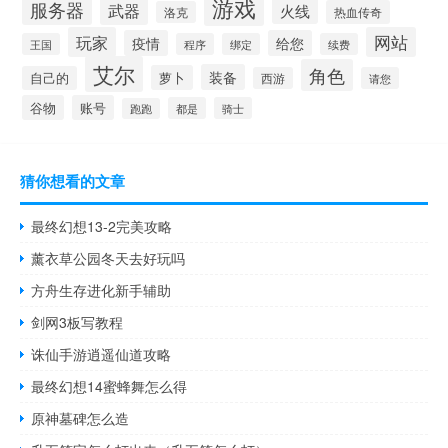
游戏
服务器
武器
火线
热血传奇
洛克
玩家
网站
疫情
给您
王国
程序
绑定
续费
艾尔
角色
装备
萝卜
自己的
西游
请您
谷物
账号
都是
骑士
跑跑
猜你想看的文章
最终幻想13-2完美攻略
薰衣草公园冬天去好玩吗
方舟生存进化新手辅助
剑网3板写教程
诛仙手游逍遥仙道攻略
最终幻想14蜜蜂舞怎么得
原神墓碑怎么造