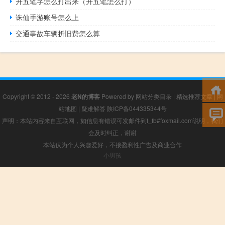
升五笔字怎么打出来（升五笔怎么打）
诛仙手游账号怎么上
交通事故车辆折旧费怎么算
Copyright © 2012 - 2026
老N的博客
Powered by
网站分类目录
|
精选推荐文章
|
网
站地图
|
疑难解答
陕ICP备044335344号
声明：本站内容来自互联网，如信息有错误可发邮件到f_fb#foxmail.com说明，我们
会及时纠正，谢谢
本站仅为个人兴趣爱好，不接盈利性广告及商业合作
小男孩