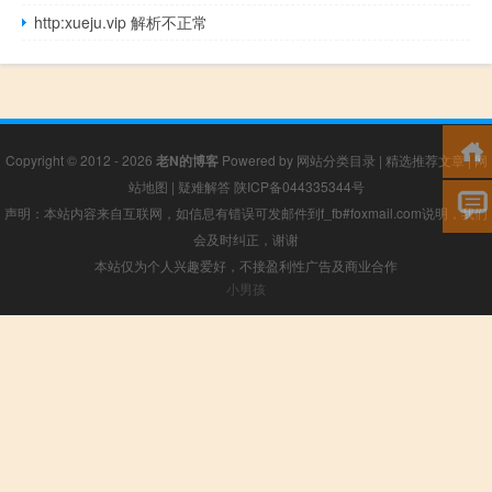
http:xueju.vip 解析不正常
Copyright © 2012 - 2026
老N的博客
Powered by
网站分类目录
|
精选推荐文章
|
网
站地图
|
疑难解答
陕ICP备044335344号
声明：本站内容来自互联网，如信息有错误可发邮件到f_fb#foxmail.com说明，我们
会及时纠正，谢谢
本站仅为个人兴趣爱好，不接盈利性广告及商业合作
小男孩