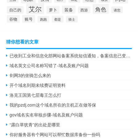
艾尔
角色
装备
萝卜
自己的
西游
请您
谷物
账号
都是
骑士
跑跑
猜你想看的文章
已收到工业和信息化部网站备案系统短信通知，备案信息已变更，为
域名英文公司名称写错了-域名及账户问题
剑网3的坐骑怎么来的
开个域名到期未续费证明资料
洛克王国第七层毒王怎么打
我的pzdj.com这个域名所在的主机正在做等保
gov域名实名审核步骤-域名及账户问题
“露白草犹青”的出处是哪里
你好服务器有个网站可以帮忙数据库备份一份吗