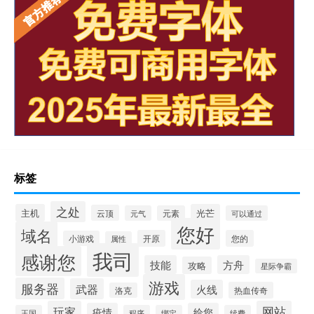
标签
之处
主机
光芒
云顶
元气
元素
可以通过
您好
域名
开原
您的
小游戏
属性
我司
感谢您
技能
方舟
攻略
星际争霸
游戏
服务器
武器
火线
热血传奇
洛克
玩家
网站
疫情
给您
王国
程序
绑定
续费