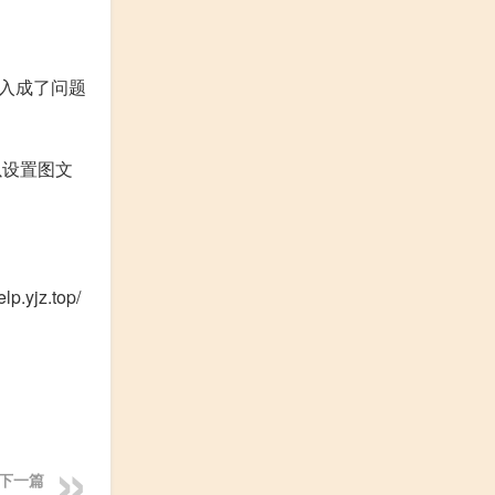
入成了问题
还可以设置图文
.yjz.top/
下一篇