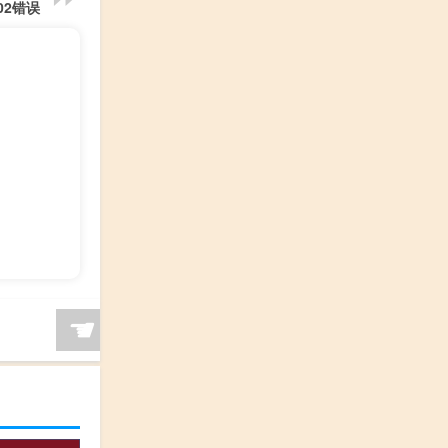
02错误
☚