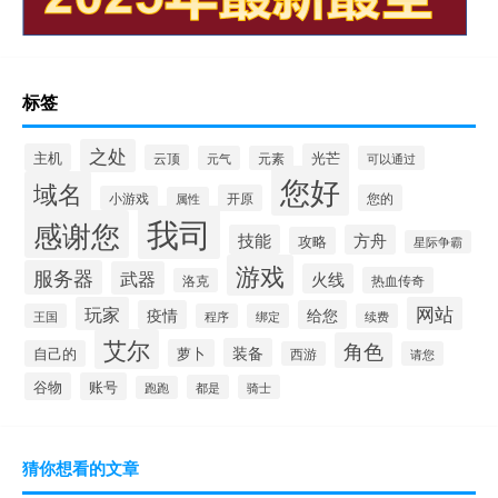
标签
之处
主机
光芒
云顶
元气
元素
可以通过
您好
域名
开原
您的
小游戏
属性
我司
感谢您
技能
方舟
攻略
星际争霸
游戏
服务器
武器
火线
热血传奇
洛克
玩家
网站
疫情
给您
王国
程序
绑定
续费
艾尔
角色
装备
萝卜
自己的
西游
请您
谷物
账号
都是
骑士
跑跑
猜你想看的文章