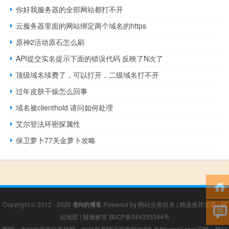
你好我服务器的全部网站都打不开
云服务器里面的网站绑定两个域名的https
原神2活动原石怎么刷
API提交实名提示下面的错误代码 反映了N次了
顶级域名续费了，可以打开，二级域名打不开
过年皮肤干燥怎么回事
域名被clienthold 请问如何处理
艾尔登法环密探属性
保卫萝卜77关金萝卜攻略
Copyright © 2012 - 2026
老N的博客
Powered by
网站分类目录
|
精选推荐文章
|
网
站地图
|
疑难解答
陕ICP备044335344号
声明：本站内容来自互联网，如信息有错误可发邮件到f_fb#foxmail.com说明，我们