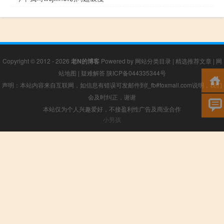
Copyright © 2012 - 2026
老N的博客
Powered by
网站分类目录
|
精选推荐文章
|
网
站地图
|
疑难解答
陕ICP备044335344号
声明：本站内容来自互联网，如信息有错误可发邮件到f_fb#foxmail.com说明，我们
会及时纠正，谢谢
本站仅为个人兴趣爱好，不接盈利性广告及商业合作
小男孩