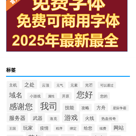
标签
之处
主机
光芒
云顶
元气
元素
可以通过
您好
域名
开原
您的
小游戏
属性
我司
感谢您
技能
方舟
攻略
星际争霸
游戏
服务器
武器
火线
热血传奇
洛克
玩家
网站
疫情
给您
王国
程序
绑定
续费