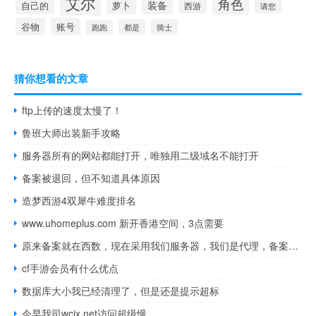
艾尔
角色
装备
萝卜
自己的
西游
请您
谷物
账号
都是
骑士
跑跑
猜你想看的文章
ftp上传的速度太慢了！
鲁班大师出装新手攻略
服务器所有的网站都能打开，唯独用二级域名不能打开
备案被退回，但不知道具体原因
造梦西游4双犀牛难度排名
www.uhomeplus.com 新开香港空间，3点需要
原来备案就在西数，现在采用我们服务器，我们是代理，备案需要转
cf手游会员有什么优点
数据库大小我已经清理了，但是还是提示超标
今早我司wcjx.net访问超级慢