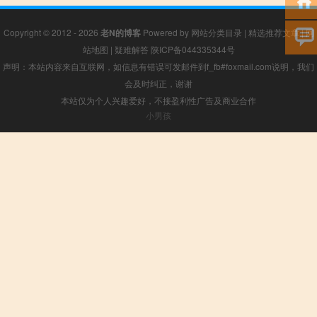
Copyright © 2012 - 2026
老N的博客
Powered by
网站分类目录
|
精选推荐文章
|
网
站地图
|
疑难解答
陕ICP备044335344号
声明：本站内容来自互联网，如信息有错误可发邮件到f_fb#foxmail.com说明，我们
会及时纠正，谢谢
本站仅为个人兴趣爱好，不接盈利性广告及商业合作
小男孩