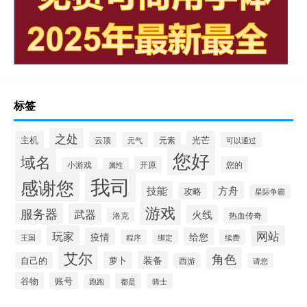
标签
之处
主机
光芒
云顶
元气
元素
可以通过
您好
域名
开原
您的
小游戏
属性
我司
感谢您
技能
方舟
攻略
星际争霸
游戏
服务器
武器
火线
热血传奇
洛克
玩家
网站
疫情
给您
王国
程序
绑定
续费
艾尔
角色
装备
萝卜
自己的
西游
请您
谷物
账号
都是
骑士
跑跑