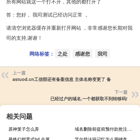
所有网站就这一个打不开，其他的都打开了
答：您好， 我司测试已经访问正常 ，
请清空浏览器缓存并重新打开网站 ，非常感谢您长期对我
司的支持,谢谢！
网络标签：
之处
感谢您
我司
上一篇
astuod.cn工信部还有备案信息 主体名称变更了 备
下一篇
已经过户的域名,一个都获取不到转移码!
相关问题
原神笼子怎么弄
域名删除前提前预付款抢注失败的域名，为何却并没有抢注成功，而
最终幻想零式hd 全屏
艾尔登法环记忆怎么用键盘