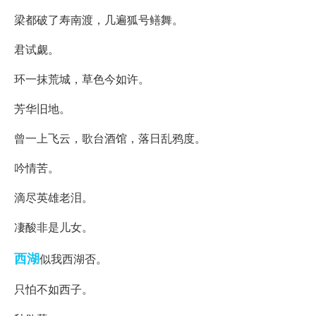
梁都破了寿南渡，几遍狐号鳝舞。
君试觑。
环一抹荒城，草色今如许。
芳华旧地。
曾一上飞云，歌台酒馆，落日乱鸦度。
吟情苦。
滴尽英雄老泪。
凄酸非是儿女。
西湖
似我西湖否。
只怕不如西子。