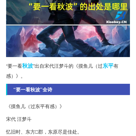
秋波
东平
“要一看
”出自宋代汪梦斗的《摸鱼儿（过
有
感）》。
“要一看秋波”全诗
《摸鱼儿（过东平有感）》
宋代 汪梦斗
忆旧时、东方□郡，东原尽是佳处。