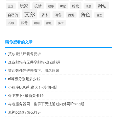
玩家
网站
疫情
给您
王国
程序
绑定
续费
艾尔
角色
装备
萝卜
自己的
西游
请您
谷物
账号
都是
骑士
跑跑
猜你想看的文章
艾尔登法环装备要求
企业邮箱有无共享邮箱-企业邮局
请西数领导进来看下。域名问题
cf等级分别是多少钱
小程序BUG和建议！-其他问题
保卫萝卜4最新关卡19
与老服务器同一集群下无法通过内外网IPping通
原神pc纪行怎么打开