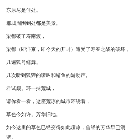
东原尽是佳处。
郡城周围到处都是美景。
梁都破了寿南渡，
梁都（即汴京，即今天的开封）遭受了寿春之战的破坏，
几遍狐号鳝舞。
几次听到狐狸的嚎叫和鳝鱼的游动声。
君试觑。环一抹荒城，
请你看一看，这座荒凉的城市环绕着，
草色今如许。芳华旧地。
如今这里的草色已经变得如此凄凉，曾经的芳华早已消
逝。