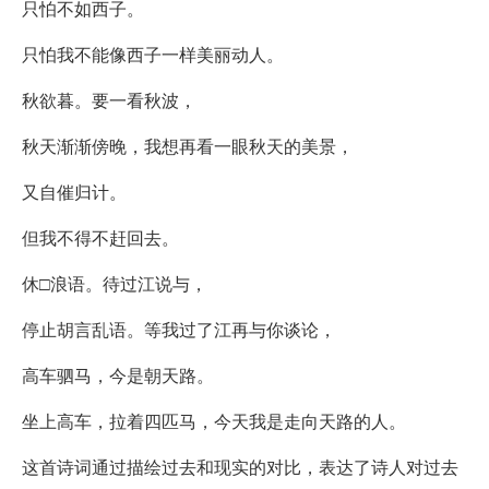
只怕不如西子。
只怕我不能像西子一样美丽动人。
秋欲暮。要一看秋波，
秋天渐渐傍晚，我想再看一眼秋天的美景，
又自催归计。
但我不得不赶回去。
休□浪语。待过江说与，
停止胡言乱语。等我过了江再与你谈论，
高车驷马，今是朝天路。
坐上高车，拉着四匹马，今天我是走向天路的人。
这首诗词通过描绘过去和现实的对比，表达了诗人对过去