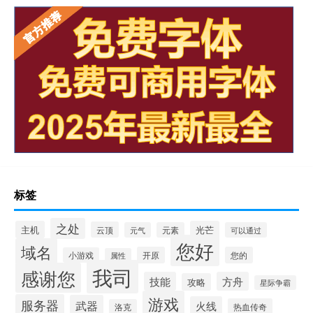
标签
之处
主机
光芒
云顶
元气
元素
可以通过
您好
域名
开原
您的
小游戏
属性
我司
感谢您
技能
方舟
攻略
星际争霸
游戏
服务器
武器
火线
热血传奇
洛克