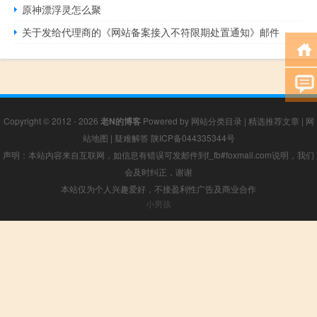
原神漂浮灵怎么聚
关于发给代理商的《网站备案接入不符限期处置通知》邮件
Copyright © 2012 - 2026
老N的博客
Powered by
网站分类目录
|
精选推荐文章
|
网
站地图
|
疑难解答
陕ICP备044335344号
声明：本站内容来自互联网，如信息有错误可发邮件到f_fb#foxmail.com说明，我们
会及时纠正，谢谢
本站仅为个人兴趣爱好，不接盈利性广告及商业合作
小男孩