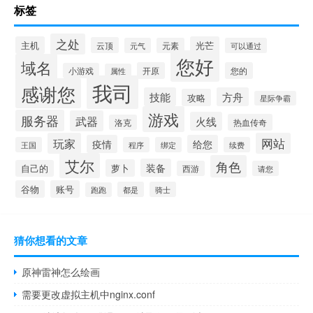
标签
之处
主机
光芒
云顶
元气
元素
可以通过
您好
域名
开原
您的
小游戏
属性
我司
感谢您
技能
方舟
攻略
星际争霸
游戏
服务器
武器
火线
热血传奇
洛克
玩家
网站
疫情
给您
王国
程序
绑定
续费
艾尔
角色
装备
萝卜
自己的
西游
请您
谷物
账号
都是
骑士
跑跑
猜你想看的文章
原神雷神怎么绘画
需要更改虚拟主机中nginx.conf