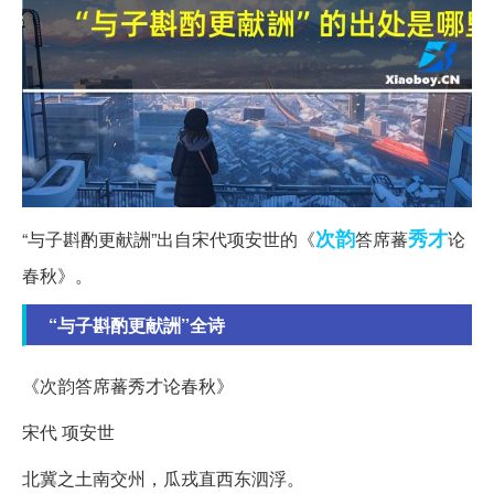
次韵
秀才
“与子斟酌更献詶”出自宋代项安世的《
答席蕃
论
春秋》。
“与子斟酌更献詶”全诗
《次韵答席蕃秀才论春秋》
宋代 项安世
北冀之土南交州，瓜戎直西东泗浮。