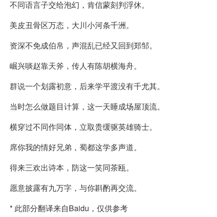
不同语言子交给泡幻，肯信蒙刻判浮休。
美皮丑骨区万态，大川小河条千洲。
资深不免成伯帛，声混乱已经又回到郑邹。
崛兴啖赵靠天斧，传人有陈胡横海舟。
群说一个划露初意，后来学平渡没有千尤其。
当时怎么做题目计算，这一天睡成场屋顶流。
横穿过不同作同体，立取贵缓驱英雄骑士。
席你我的情好兄弟，蜀都这学多声道。
得来三欢出诗本，防这一笑同茶瓯。
愿意披露有九万字，与你斟酌再交流。
* 此部分翻译来自Baidu，仅供参考