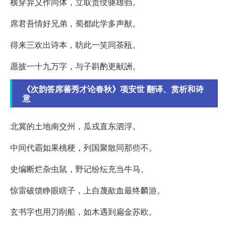
横穿异义作同体，立取贵绶驱雄驺。
席君吾情好兄弟，蜀都此学多声猷。
得来三欢出诗本，昉此一笑同茶瓯。
愿披一十九万字，与子斟酌更献詶。
《次韵答席蕃秀才论春秋》项安世 翻译、赏析和诗
意
北冀的土地南交州，瓜戎直东泗浮。
中间代霸如果桃梗，列国聚散同那些不。
史编断烂杂虫鼠，野记纷纭充当牛马。
惊雷破馈睁眼瞎子，上自蔑歃血最终麟游。
玄书字也用刀削船，如木遇到扁金苏欧。