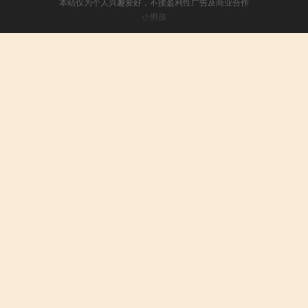
本站仅为个人兴趣爱好，不接盈利性广告及商业合作
小男孩