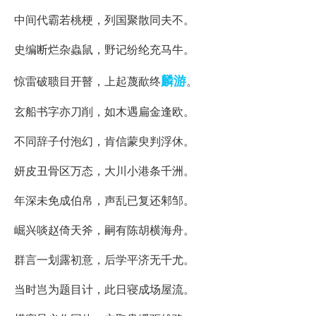
中间代霸若桃梗，列国聚散同夫不。
史编断烂杂蟲鼠，野记纷纶充马牛。
麟游
惊雷破聩目开瞽，上起蔑歃终
。
玄船书字亦刀削，如木遇扁金逢欧。
不同辞子付泡幻，肯信蒙臾判浮休。
妍皮丑骨区万态，大川小港条千洲。
年深未免成伯帛，声乱已复还邾邹。
崛兴啖赵倚天斧，嗣有陈胡横海舟。
群言一划露初意，后学平济无千尤。
当时岂为题目计，此日寝成场屋流。