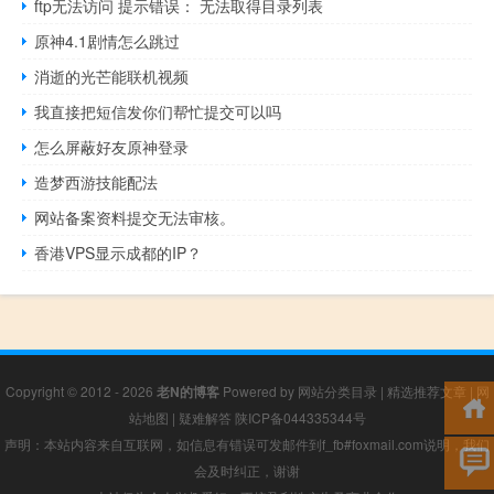
ftp无法访问 提示错误： 无法取得目录列表
原神4.1剧情怎么跳过
消逝的光芒能联机视频
我直接把短信发你们帮忙提交可以吗
怎么屏蔽好友原神登录
造梦西游技能配法
网站备案资料提交无法审核。
香港VPS显示成都的IP？
Copyright © 2012 - 2026
老N的博客
Powered by
网站分类目录
|
精选推荐文章
|
网
站地图
|
疑难解答
陕ICP备044335344号
声明：本站内容来自互联网，如信息有错误可发邮件到f_fb#foxmail.com说明，我们
会及时纠正，谢谢