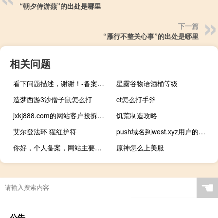
“朝夕侍游燕”的出处是哪里
下一篇
“雁行不整关心事”的出处是哪里
相关问题
看下问题描述，谢谢！-备案平台
星露谷物语酒桶等级
造梦西游3沙僧子鼠怎么打
cf怎么打手斧
jxkj888.com的网站客户投拆晚上打开很曙，要么打不开
饥荒制造攻略
艾尔登法环 猩红护符
push域名到west.xyz用户的问题
你好，个人备案，网站主要做个人空间，要怎么修改备案名称！
原神怎么上美服
☚
公告