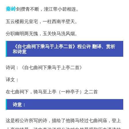
秦岭
剑攒青不断，潼江带小碧相连。
五云楼殿元皇宅，一柱西南半壁天。
分职幽明两无愧，玉关快马洗风烟。
《自七曲祠下乘马于上亭二首》程公许 翻译、赏析
和诗意
诗词：《自七曲祠下乘马于上亭二首》
译文：
在七曲祠下，骑马至上亭（一种亭子）之二首
诗意：
这是程公许所写的诗，描绘了他骑马经过七曲祠庙，登上