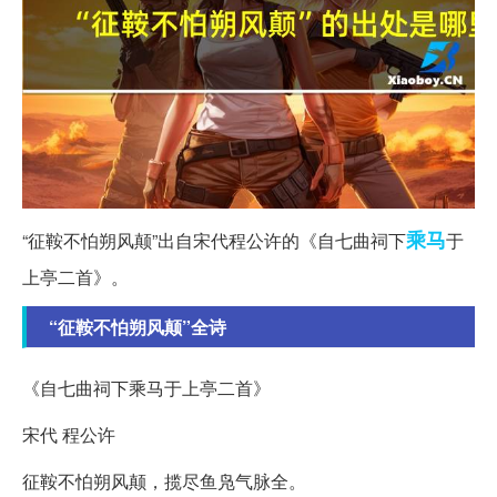
乘马
“征鞍不怕朔风颠”出自宋代程公许的《自七曲祠下
于
上亭二首》。
“征鞍不怕朔风颠”全诗
《自七曲祠下乘马于上亭二首》
宋代 程公许
征鞍不怕朔风颠，揽尽鱼凫气脉全。