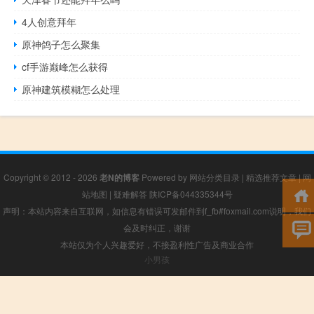
4人创意拜年
原神鸽子怎么聚集
cf手游巅峰怎么获得
原神建筑模糊怎么处理
Copyright © 2012 - 2026
老N的博客
Powered by
网站分类目录
|
精选推荐文章
|
网
站地图
|
疑难解答
陕ICP备044335344号
声明：本站内容来自互联网，如信息有错误可发邮件到f_fb#foxmail.com说明，我们
会及时纠正，谢谢
本站仅为个人兴趣爱好，不接盈利性广告及商业合作
小男孩