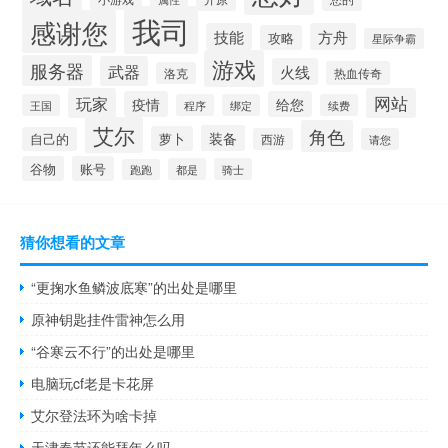
我司
感谢您
技能
方舟
攻略
星际争霸
游戏
服务器
武器
火线
热血传奇
洛克
玩家
网站
疫情
给您
王国
程序
绑定
续费
艾尔
角色
装备
萝卜
自己的
西游
请您
谷物
账号
都是
骑士
跑跑
猜你想看的文章
“更掬水鱼鳞波底寒”的出处是哪里
原神钥匙挂件雷神怎么用
“谷寒云不行”的出处是哪里
电脑玩cf老是卡花屏
艾尔登法环为啥卡掉
天津春节还能拜年么吗