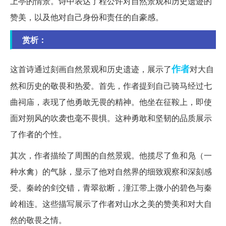
上亭的情景。诗中表达了程公许对自然景观和历史遗迹的
赞美，以及他对自己身份和责任的自豪感。
赏析：
作者
这首诗通过刻画自然景观和历史遗迹，展示了
对大自
然和历史的敬畏和热爱。首先，作者提到自己骑马经过七
曲祠庙，表现了他勇敢无畏的精神。他坐在征鞍上，即使
面对朔风的吹袭也毫不畏惧。这种勇敢和坚韧的品质展示
了作者的个性。
其次，作者描绘了周围的自然景观。他揽尽了鱼和凫（一
种水禽）的气脉，显示了他对自然界的细致观察和深刻感
受。秦岭的剑交错，青翠欲断，潼江带上微小的碧色与秦
岭相连。这些描写展示了作者对山水之美的赞美和对大自
然的敬畏之情。