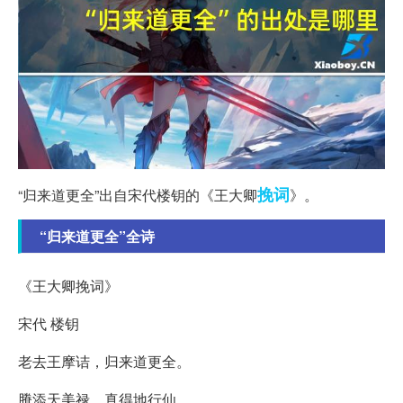
挽词
“归来道更全”出自宋代楼钥的《王大卿
》。
“归来道更全”全诗
《王大卿挽词》
宋代 楼钥
老去王摩诘，归来道更全。
賸添天美禄，真得地行仙。