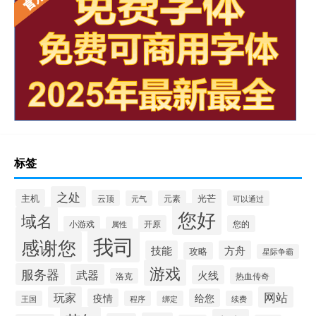
标签
之处
主机
光芒
云顶
元气
元素
可以通过
您好
域名
开原
您的
小游戏
属性
我司
感谢您
技能
方舟
攻略
星际争霸
游戏
服务器
武器
火线
热血传奇
洛克
玩家
网站
疫情
给您
王国
程序
绑定
续费