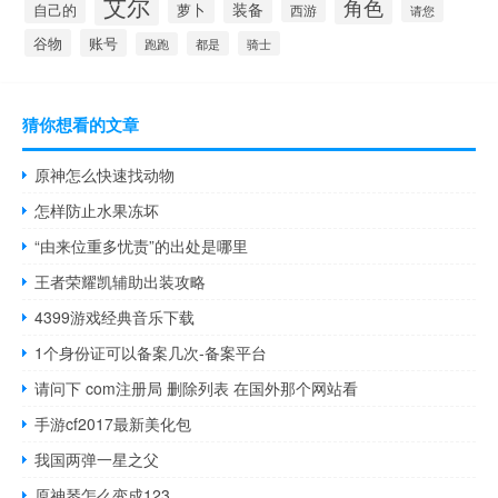
艾尔
角色
装备
萝卜
自己的
西游
请您
谷物
账号
都是
骑士
跑跑
猜你想看的文章
原神怎么快速找动物
怎样防止水果冻坏
“由来位重多忧责”的出处是哪里
王者荣耀凯辅助出装攻略
4399游戏经典音乐下载
1个身份证可以备案几次-备案平台
请问下 com注册局 删除列表 在国外那个网站看
手游cf2017最新美化包
我国两弹一星之父
原神琴怎么变成123