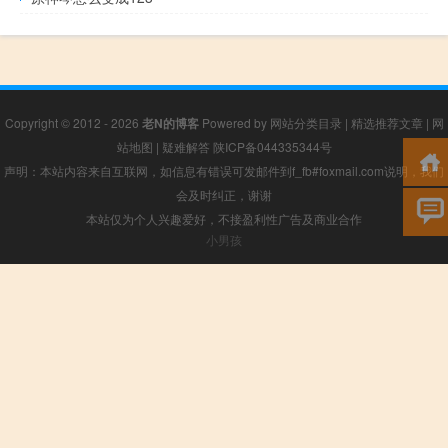
Copyright © 2012 - 2026
老N的博客
Powered by
网站分类目录
|
精选推荐文章
|
网
站地图
|
疑难解答
陕ICP备044335344号
声明：本站内容来自互联网，如信息有错误可发邮件到f_fb#foxmail.com说明，我们
会及时纠正，谢谢
本站仅为个人兴趣爱好，不接盈利性广告及商业合作
小男孩