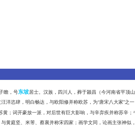
东坡
字子瞻，号
居士。汉族，四川人，葬于颍昌（今河南省平顶山
汪洋恣肆，明白畅达，与欧阳修并称欧苏，为“唐宋八大家”之一
苏黄；词开豪放一派，对后世有巨大影响，与辛弃疾并称苏辛；
与黄庭坚、米芾、蔡襄并称宋四家；画学文同，论画主张神似，