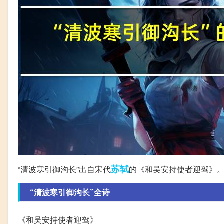
苏轼
“清波寒引御沟长”出自宋代
的《和吴安持使者迎驾》
“清波寒引御沟长”全诗
《和吴安持使者迎驾》