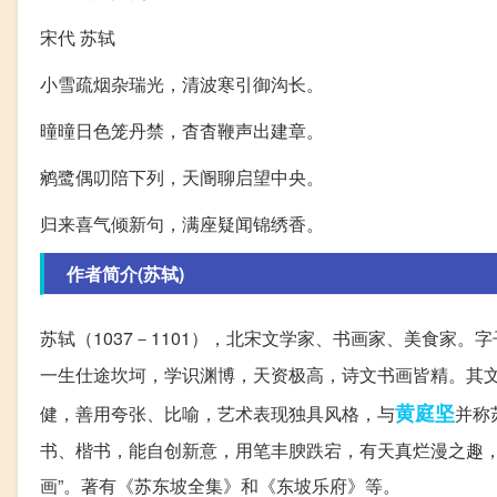
宋代 苏轼
小雪疏烟杂瑞光，清波寒引御沟长。
曈曈日色笼丹禁，杳杳鞭声出建章。
鹓鹭偶叨陪下列，天阍聊启望中央。
归来喜气倾新句，满座疑闻锦绣香。
作者简介(苏轼)
苏轼（1037－1101），北宋文学家、书画家、美食家。
一生仕途坎坷，学识渊博，天资极高，诗文书画皆精。其文
黄庭坚
健，善用夸张、比喻，艺术表现独具风格，与
并称
书、楷书，能自创新意，用笔丰腴跌宕，有天真烂漫之趣，
画”。著有《苏东坡全集》和《东坡乐府》等。