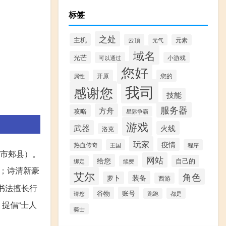
标签
之处
主机
云顶
元气
元素
域名
光芒
可以通过
小游戏
您好
开原
您的
属性
我司
感谢您
技能
服务器
方舟
攻略
星际争霸
游戏
武器
火线
洛克
玩家
疫情
热血传奇
王国
程序
市郏县）。
网站
给您
自己的
绑定
续费
；诗清新豪
艾尔
角色
装备
萝卜
西游
书法擅长行
谷物
账号
请您
都是
跑跑
提倡“士人
骑士