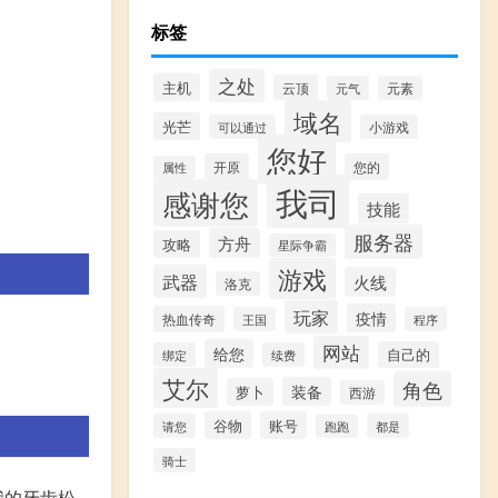
标签
之处
主机
云顶
元气
元素
域名
光芒
可以通过
小游戏
您好
开原
您的
属性
我司
感谢您
技能
服务器
方舟
攻略
星际争霸
游戏
武器
火线
洛克
玩家
疫情
热血传奇
王国
程序
网站
给您
自己的
绑定
续费
艾尔
角色
装备
萝卜
西游
谷物
账号
请您
都是
跑跑
骑士
我的牙齿松