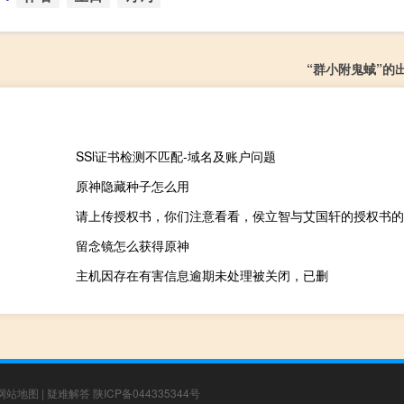
“群小附鬼蜮”的
SSl证书检测不匹配-域名及账户问题
原神隐藏种子怎么用
请上传授权书，你们注意看看，侯立智与艾国轩的授权书的
留念镜怎么获得原神
主机因存在有害信息逾期未处理被关闭，已删
网站地图
|
疑难解答
陕ICP备044335344号