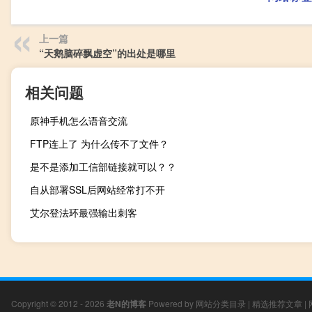
上一篇
“天鹅脑碎飘虚空”的出处是哪里
相关问题
原神手机怎么语音交流
FTP连上了 为什么传不了文件？
是不是添加工信部链接就可以？？
自从部署SSL后网站经常打不开
艾尔登法环最强输出刺客
Copyright © 2012 - 2026
老N的博客
Powered by
网站分类目录
|
精选推荐文章
|