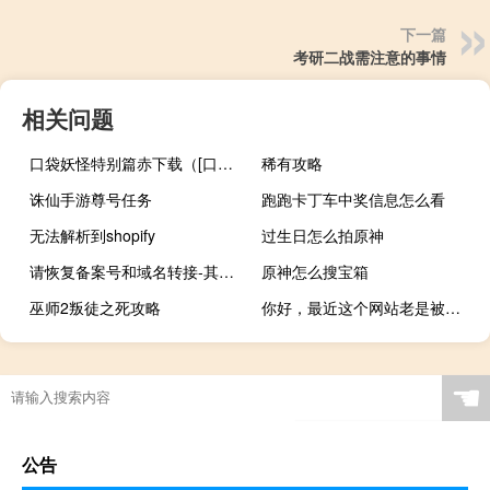
下一篇
考研二战需注意的事情
相关问题
口袋妖怪特别篇赤下载（[口袋妖怪特别篇]众生相简介）
稀有攻略
诛仙手游尊号任务
跑跑卡丁车中奖信息怎么看
无法解析到shopify
过生日怎么拍原神
请恢复备案号和域名转接-其他问题
原神怎么搜宝箱
巫师2叛徒之死攻略
你好，最近这个网站老是被黑，删除病毒了又被黑了，可以帮忙看看
☚
公告