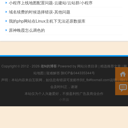
小程序上线地图配置问题-云建站/云站群/小程序
域名续费的时候选择错误-其他问题
我的php网站在Linux主机下无法还原数据库
原神晚霞怎么调色的
Copyright © 2012 - 2026
老N的博客
Powered by
网站分类目录
|
精选推荐文章
|
网
站地图
|
疑难解答
陕ICP备044335344号
声明：本站内容来自互联网，如信息有错误可发邮件到f_fb#foxmail.com说明，我们
会及时纠正，谢谢
本站仅为个人兴趣爱好，不接盈利性广告及商业合作
小男孩