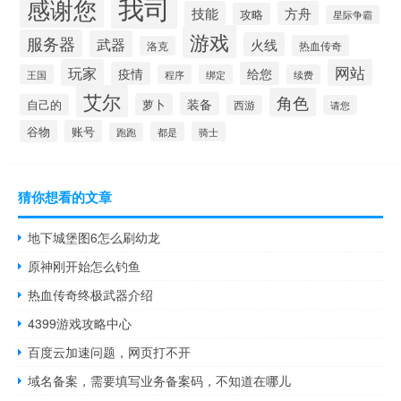
我司
感谢您
技能
方舟
攻略
星际争霸
游戏
服务器
武器
火线
热血传奇
洛克
玩家
网站
疫情
给您
王国
程序
绑定
续费
艾尔
角色
装备
萝卜
自己的
西游
请您
谷物
账号
都是
骑士
跑跑
猜你想看的文章
地下城堡图6怎么刷幼龙
原神刚开始怎么钓鱼
热血传奇终极武器介绍
4399游戏攻略中心
百度云加速问题，网页打不开
域名备案，需要填写业务备案码，不知道在哪儿