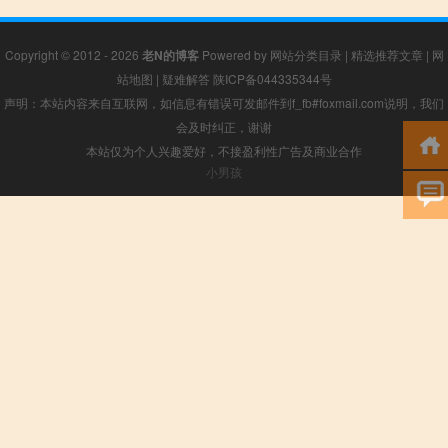
Copyright © 2012 - 2026
老N的博客
Powered by
网站分类目录
|
精选推荐文章
|
网
站地图
|
疑难解答
陕ICP备044335344号
声明：本站内容来自互联网，如信息有错误可发邮件到f_fb#foxmail.com说明，我们
会及时纠正，谢谢
本站仅为个人兴趣爱好，不接盈利性广告及商业合作
小男孩