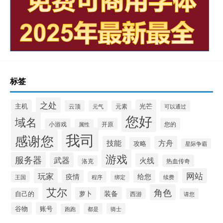
标签
之处
主机
光芒
云顶
元气
元素
可以通过
您好
域名
开原
您的
小游戏
属性
我司
感谢您
技能
方舟
攻略
星际争霸
游戏
服务器
武器
火线
热血传奇
洛克
玩家
网站
疫情
给您
王国
程序
绑定
续费
艾尔
角色
装备
萝卜
自己的
西游
请您
谷物
账号
都是
骑士
跑跑