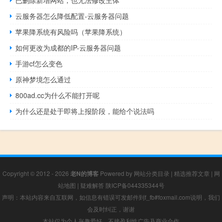
云服务器怎么降低配置-云服务器问题
苹果降系统有风险吗（苹果降系统）
如何更改为成都的IP-云服务器问题
手游cf怎么变色
原神梦境怎么通过
800ad.cc为什么不能打开呢
为什么还是处于即将上报阶段，能给个说法吗
Copyright © 2012 - 2026
老N的博客
Powered by
网站分类目录
|
精选推荐文章
|
网
站地图
|
疑难解答
陕ICP备044335344号
声明：本站内容来自互联网，如信息有错误可发邮件到f_fb#foxmail.com说明，我们
会及时纠正，谢谢
本站仅为个人兴趣爱好，不接盈利性广告及商业合作