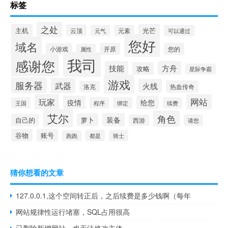
标签
之处
主机
光芒
云顶
元气
元素
可以通过
您好
域名
开原
您的
小游戏
属性
我司
感谢您
技能
方舟
攻略
星际争霸
游戏
服务器
武器
火线
热血传奇
洛克
玩家
网站
疫情
给您
王国
程序
绑定
续费
艾尔
角色
装备
萝卜
自己的
西游
请您
谷物
账号
都是
骑士
跑跑
猜你想看的文章
127.0.0.1,这个空间转正后，之后续费是多少钱啊（每年
网站规律性运行堵塞，SQL占用很高
已删除新增网站，也无法修改主体