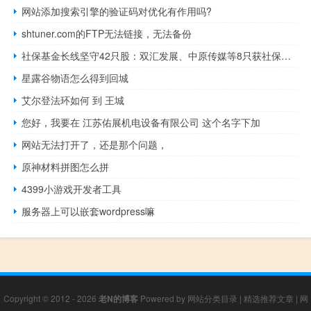
网站添加搜索引擎的验证码对优化有作用吗?
shtuner.com的FTP无法链接，无法备份
社保基金长线坚守42只股：双汇发展、中原传媒等8只获社保基金连续持仓超5年
星露谷物语怎么得到回城
艾尔登法环如何 到 王城
您好，我要在 江苏佑展机电设备有限公司 这个名字下加
网站无法打开了，还是那个问题，
原神材料拼图怎么拼
4399小游戏开发者工具
服务器上可以嵌套wordpress嘛
Copyright © 2012 - 2026
老N的博客
Powered by
网站分类目录
|
精选推荐文章
|
网