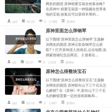
网友的困惑 原神稻妻宝箱全收集攻略?
在原神中,稻妻宝箱是一种隐藏在世界各
地的宝箱,收集后可以获得丰厚的...
ysd
02-23
0
298
原神ol
原神里面怎么弹钢琴
以下围绕“原神里面怎么弹钢琴”主题解
决网友的困惑 原神尘歌壶钢琴怎么获
取? 1 打开原神进入游戏后,点击地图,选
择蒙德城纪念品商店。 2 接着在...
ysl
02-21
0
218
原神ol
原神怎么得整块宝石
以下围绕“原神怎么得整块宝石”主题解
决网友的困惑 原神影向山下三个石头怎
么解锁? 在《原神》中,影向山下三个石
头的解锁需要一定的游戏策略和...
ysz
02-16
0
987
原神ol
北京公园春节送什么礼物好