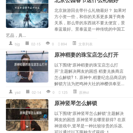
北京旅游回去带什么礼物最好？ 如果对
方小资一些，和你的关系更多属于商务
关系，那么带的东西就不要太便宜，景
泰蓝最好。景泰蓝是一种传统的中国工
艺品，具...
bjg
02-15
0
894
文章列表
原神稻妻的珠宝店怎么打开
以下围绕“原神稻妻的珠宝店怎么打
开”主题解决网友的困惑 稻妻兑换商店
怎么解锁? 1. 原神中,稻妻纪念品商店的
解锁方法为把鸣神大社的神樱供奉至...
ysd
02-14
0
125
原神ol
原神竖琴怎么解锁
以下围绕“原神竖琴怎么解锁”主题解决
网友的困惑 原神竖琴去哪里获得? 在原
神游戏中,竖琴是一种比较珍贵的乐器,
可以通过以下两种方式获得: 1. ...