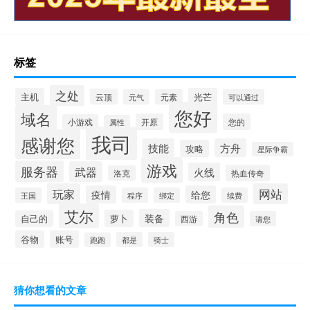
标签
之处
主机
光芒
云顶
元气
元素
可以通过
您好
域名
开原
您的
小游戏
属性
我司
感谢您
技能
方舟
攻略
星际争霸
游戏
服务器
武器
火线
热血传奇
洛克
玩家
网站
疫情
给您
王国
程序
绑定
续费
艾尔
角色
装备
萝卜
自己的
西游
请您
谷物
账号
都是
骑士
跑跑
猜你想看的文章