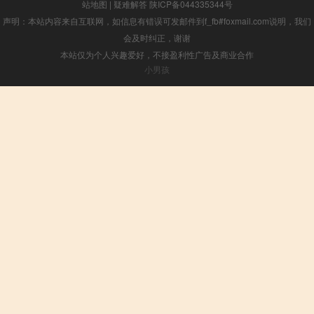
站地图
|
疑难解答
陕ICP备044335344号
声明：本站内容来自互联网，如信息有错误可发邮件到f_fb#foxmail.com说明，我们
会及时纠正，谢谢
本站仅为个人兴趣爱好，不接盈利性广告及商业合作
小男孩