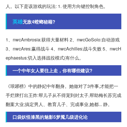
人。以下是该游戏的玩法: 1. 使用方向键控制角色。
英雄
无敌4螳螂秘籍?
1、nwcAmbrosia:获得大量材料 2、nwcGoSolo:自动游戏
3、nwcAres:赢得战斗 4、nwcAchilles:战斗失败 5、nwcH
ephaestus:切入选择战役模式(有什么。
一个中年女人要往上走，你有哪些建议?
《琅琊榜》中的静妃中年翻身。她做对了3件事,才能把一
手烂牌打出王炸:帮儿子从不得宠到封太子,帮助梅长苏完成
翻案大业;搞定男人、教育儿子、完成事业,她都... 静。
口袋妖怪漆黑的魅影5梦魇几级进化论