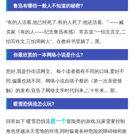
鲁迅有哪些一般人不知道的秘密?
“有的人活着,他已经死了;有的人死了,他还活着。” ——臧
克家《有的人——纪念鲁迅有感》 常言道:“一怕文言文,二
怕写作文,三怕周树人”。在教科书里躺了... 黑。
你最欣赏的一本网络小说是什么?
您好,我是扑街话网文。 每个读者都有不同的口味,爱好不
同,偏重也就不同。网络小说自痞子蔡的《第一次亲密接
触》的发布,宣告了网络文学时代到来,二十年来,... 那。
暖雪恐惧流怎么玩?
是一个
回答如下:暖雪恐惧流
冒险类的游戏,玩家需要控制
角色穿越冰天雪地的环境,同时躲避各种危险的障碍物和敌