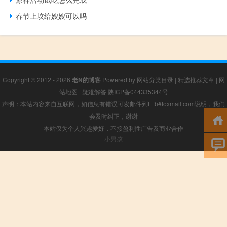
春节上坟给嫂嫂可以吗
Copyright © 2012 - 2026
老N的博客
Powered by
网站分类目录
|
精选推荐文章
|
网
站地图
|
疑难解答
陕ICP备044335344号
声明：本站内容来自互联网，如信息有错误可发邮件到f_fb#foxmail.com说明，我们
会及时纠正，谢谢
本站仅为个人兴趣爱好，不接盈利性广告及商业合作
小男孩