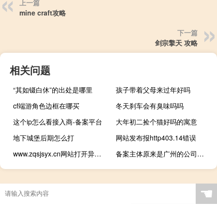
上一篇
mine craft攻略
下一篇
剑宗擎天 攻略
相关问题
“其如镊白休”的出处是哪里
孩子带着父母来过年好吗
cf端游角色边框在哪买
冬天刹车会有臭味吗吗
这个ip怎么看接入商-备案平台
大年初二捡个猫好吗的寓意
地下城堡后期怎么打
网站发布报http403.14错误
www.zqsjsyx.cn网站打开异常需协助
备案主体原来是广州的公司，现在可以修改为海南海口的公司吗？
☚