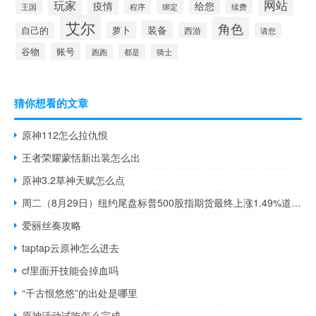
玩家
网站
疫情
给您
王国
程序
绑定
续费
艾尔
角色
装备
萝卜
自己的
西游
请您
谷物
账号
都是
骑士
跑跑
猜你想看的文章
原神112怎么拉仇恨
王者荣耀蒙恬新出装怎么出
原神3.2草神天赋怎么点
周二（8月29日）纽约尾盘标普500股指期货最终上涨1.49%道指期货涨0.90%纳斯达克100股指期货涨2.23%
爱丽丝奏攻略
taptap云原神怎么进去
cf里面开技能会掉血吗
“千古恨悠悠”的出处是哪里
原神活动试吃怎么完成