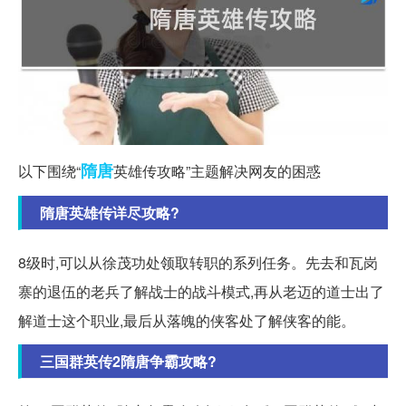
隋唐
以下围绕“
英雄传攻略”主题解决网友的困惑
隋唐英雄传详尽攻略?
8级时,可以从徐茂功处领取转职的系列任务。先去和瓦岗
寨的退伍的老兵了解战士的战斗模式,再从老迈的道士出了
解道士这个职业,最后从落魄的侠客处了解侠客的能。
三国群英传2隋唐争霸攻略?