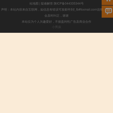
站地图
|
疑难解答
陕ICP备044335344号
声明：本站内容来自互联网，如信息有错误可发邮件到f_fb#foxmail.com说明，我们
会及时纠正，谢谢
本站仅为个人兴趣爱好，不接盈利性广告及商业合作
小男孩