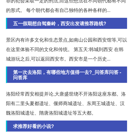
罪的犯会采取一定的刑法,而这些想法在不同朝代都有不同
的形式。 每个朝代都会有自己独特的各种各样的...
五一假期想自驾秦岭，西安出发请推荐路线?
景区内有许多文化和生态景点,如南山公园和西安馆等,可以
在这里体验不同的文化和传统。 第五天:韩城到西安 在韩
城游玩之后,可以返回西安市。西安市是一个历史...
第一次去洛阳，有哪些地方值得一去?_问答库问答 -
问答库
洛阳经常西安相提并论,大唐盛世绕不开洛阳这座东都。洛
阳有二里头夏都遗址、偃师商城遗址、东周王城遗址、汉
魏洛阳城遗址、隋唐洛阳城遗址等五大都。
求推荐好看的小说?