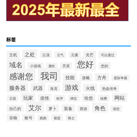
标签
之处
主机
光芒
云顶
元气
元素
可以通过
您好
域名
开原
您的
小游戏
属性
我司
感谢您
技能
方舟
攻略
星际争霸
游戏
服务器
武器
火线
热血传奇
洛克
玩家
网站
疫情
给您
王国
程序
绑定
续费
艾尔
角色
装备
萝卜
自己的
西游
请您
谷物
账号
都是
骑士
跑跑