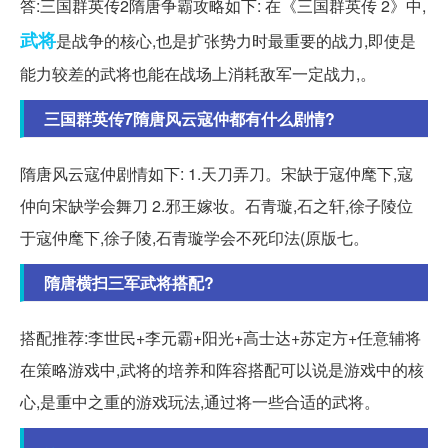
答:三国群英传2隋唐争霸攻略如下: 在《三国群英传 2》中,
武将
是战争的核心,也是扩张势力时最重要的战力,即使是
能力较差的武将也能在战场上消耗敌军一定战力,。
三国群英传7隋唐风云寇仲都有什么剧情?
隋唐风云寇仲剧情如下: 1.天刀弄刀。宋缺于寇仲麾下,寇
仲向宋缺学会舞刀 2.邪王嫁妆。石青璇,石之轩,徐子陵位
于寇仲麾下,徐子陵,石青璇学会不死印法(原版七。
隋唐横扫三军武将搭配?
搭配推荐:李世民+李元霸+阳光+高士达+苏定方+任意辅将
在策略游戏中,武将的培养和阵容搭配可以说是游戏中的核
心,是重中之重的游戏玩法,通过将一些合适的武将。