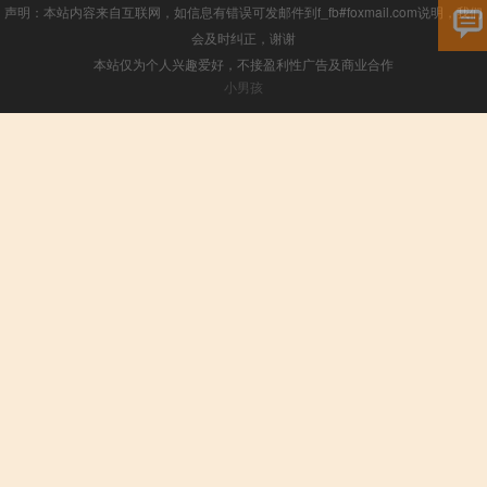
声明：本站内容来自互联网，如信息有错误可发邮件到f_fb#foxmail.com说明，我们
会及时纠正，谢谢
本站仅为个人兴趣爱好，不接盈利性广告及商业合作
小男孩