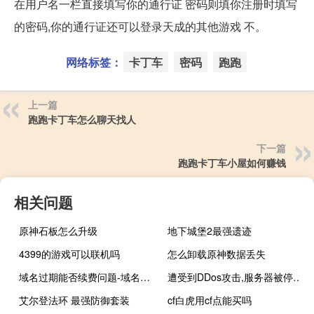
在用户名一栏直接填写你的通行证 密码则填你注册时填写
的密码,你的通行证还可以登录天成的其他游戏 不。
网络标签：
卡丁车
密码
跑跑
上一篇
跑跑卡丁车怎么聊天找人
下一篇
跑跑卡丁车小屋如何赚钱
相关问题
原神石板怎么升级
地下城堡2最强遗迹
4399的游戏可以联机吗
怎么卸载原神数据丢失
域名过期能否续费问题-域名及账户问题
遭受到DDos攻击,服务器被停，但我在后台看流量并不大
艾尔登法环 最强防御套装
cf白虎用cf点能买吗