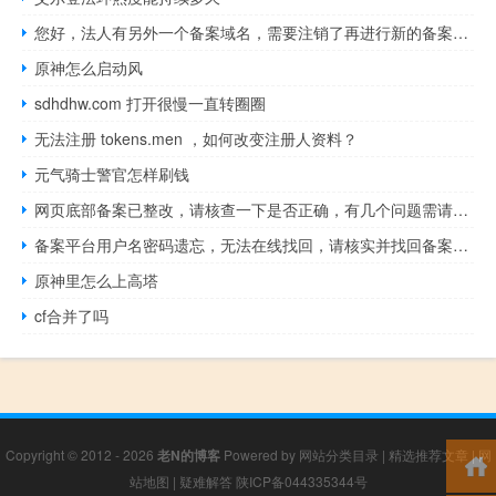
您好，法人有另外一个备案域名，需要注销了再进行新的备案吗？
原神怎么启动风
sdhdhw.com 打开很慢一直转圈圈
无法注册 tokens.men ，如何改变注册人资料？
元气骑士警官怎样刷钱
网页底部备案已整改，请核查一下是否正确，有几个问题需请帮忙回
备案平台用户名密码遗忘，无法在线找回，请核实并找回备案平台登
原神里怎么上高塔
cf合并了吗
Copyright © 2012 - 2026
老N的博客
Powered by
网站分类目录
|
精选推荐文章
|
网
站地图
|
疑难解答
陕ICP备044335344号