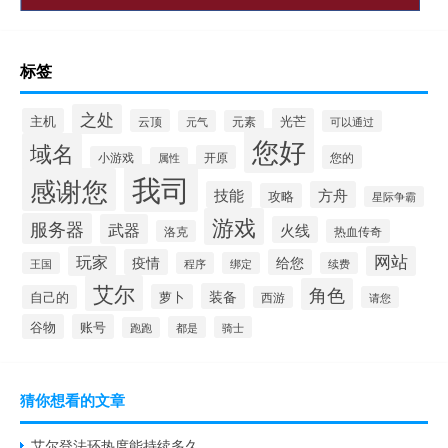
标签
之处
主机
光芒
云顶
元气
元素
可以通过
您好
域名
开原
您的
小游戏
属性
我司
感谢您
技能
方舟
攻略
星际争霸
游戏
服务器
武器
火线
热血传奇
洛克
玩家
网站
疫情
给您
王国
程序
绑定
续费
艾尔
角色
装备
萝卜
自己的
西游
请您
谷物
账号
都是
骑士
跑跑
猜你想看的文章
艾尔登法环热度能持续多久