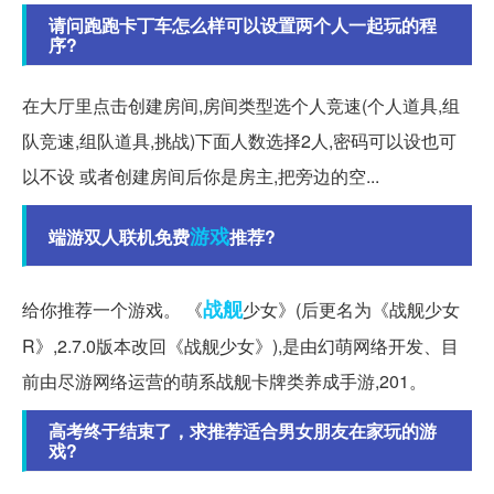
请问跑跑卡丁车怎么样可以设置两个人一起玩的程
序?
在大厅里点击创建房间,房间类型选个人竞速(个人道具,组
队竞速,组队道具,挑战)下面人数选择2人,密码可以设也可
以不设 或者创建房间后你是房主,把旁边的空...
游戏
端游双人联机免费
推荐?
战舰
给你推荐一个游戏。 《
少女》(后更名为《战舰少女
R》,2.7.0版本改回《战舰少女》),是由幻萌网络开发、目
前由尽游网络运营的萌系战舰卡牌类养成手游,201。
高考终于结束了，求推荐适合男女朋友在家玩的游
戏?