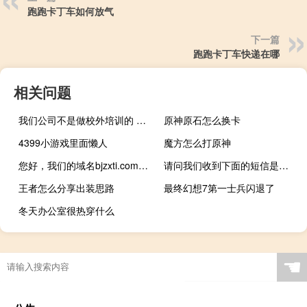
跑跑卡丁车如何放气
下一篇
跑跑卡丁车快递在哪
相关问题
我们公司不是做校外培训的 怎么需要前置审批条件呢？
原神原石怎么换卡
4399小游戏里面懒人
魔方怎么打原神
您好，我们的域名bjzxti.com，前几天已经续过费用了，
请问我们收到下面的短信是什么意思？
王者怎么分享出装思路
最终幻想7第一士兵闪退了
冬天办公室很热穿什么
☚