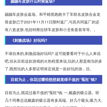
蹦蹦车皮肤什么时候返场?
蹦蹦车皮肤会返场。和平精英跑跑卡丁车联名皮肤合金龙
骨皮肤已于2021年11月11日限时返厂,与其共同返厂的还
有八套皮肤,包括特斯拉轿车皮肤和小丑鱼套装等等。。
《刺激战场》好玩吗?
不请自来的,刺激战场好玩吗? 这可能要看对于什么人来说
吧,但从目前这款游戏的火热程度来说,玩的人那是相当的多
了,既然玩的人多那证明肯定就是一款好玩的游... 目。
目前为止，你花过哪些想想就觉得不值的“冤枉”钱?
目前为止,我花过最不值的"冤枉"钱: 一,戴森的吸尘器。听
几个同事总说戴森的吸尘器有多高端。好几个吸头,吸力大,