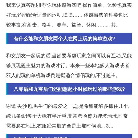
我来认真答题!推荐你玩体感游戏吧,操作简单、体验也真实
好玩,还能配合适量的运动,嘿嘿…… 体感游戏的种类也比
较丰富,有射击、格斗、赛车、益智、休闲……... 其。
有什么能和女朋友两个人在网上玩的简单游戏?
和女朋友一起玩的话,当然要考虑玩家之间可以有互动,又能
够展现题主魅力的游戏才行。本来一些本地多人游戏或者
双人能玩的单机游戏倒是挺适合情侣玩的,不过题主。
八零后和九零后们还能想起小时候玩过的哪些游戏?
谢邀 丢沙包,男生们的最爱之一,总是希望能够多抓住几个,
续几条命!每个大概有半斤重,非常考验臂力弹玻璃球,时常
需要爬在地上,衣服经常脏的全是土那时候地... 3: 。