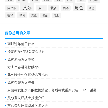
艾尔
角色
装备
萝卜
自己的
西游
请您
谷物
账号
都是
骑士
跑跑
猜你想看的文章
商城过年都干什么
造梦西游4第2关怎么通过
原神原胚怎么更换
方舟生存进化救赎ep6
元气骑士如何解锁钻石礼包
原神按键怎么消失
麻烦帮我把所有的数据清空，然后帮我重新安装下DZ，谢谢
艾尔登法环战士技能介绍
艾尔登法环摩恩城堡怎么去