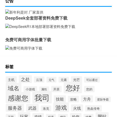
公告
DeepSeek全套部署资料免费下载
免费可商用字体批量下载
标签
之处
主机
光芒
云顶
元气
元素
可以通过
您好
域名
开原
您的
小游戏
属性
我司
感谢您
技能
方舟
攻略
星际争霸
游戏
服务器
武器
火线
热血传奇
洛克
玩家
网站
疫情
给您
王国
程序
绑定
续费