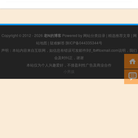
Copyright © 2012 - 2026
老N的博客
Powered by
网站分类目录
|
精选推荐文章
|
网
站地图
|
疑难解答
陕ICP备044335344号
声明：本站内容来自互联网，如信息有错误可发邮件到f_fb#foxmail.com说明，我们
会及时纠正，谢谢
本站仅为个人兴趣爱好，不接盈利性广告及商业合作
小男孩