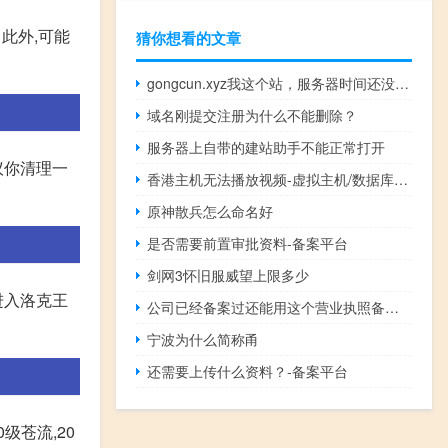
此外,可能
猜你想看的文章
gongcun.xyz我这个站，服务器时间还没到啊，就关闭了
域名刚提交注册为什么不能删除？
服务器上自带的建站助手不能正常打开
议你清理一
香港主机无法播放视频-虚拟主机/数据库问题
原神散兵怎么命名好
是否需要前置审批资料-备案平台
剑网3怀旧服威望上限多少
进入洛克王
公司已经备案过还能用这个营业执照备案吗？怎么弄？
宁波为什么简称甬
还需要上传什么资料？-备案平台
级苍流,20