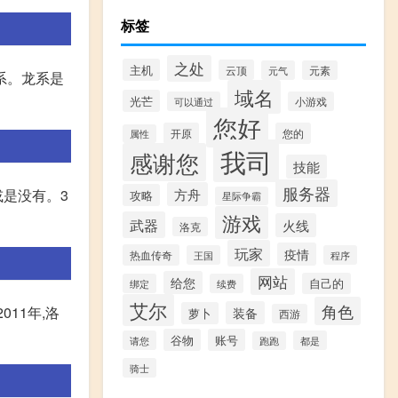
标签
之处
主机
云顶
元气
元素
系。龙系是
域名
光芒
可以通过
小游戏
您好
开原
您的
属性
我司
感谢您
技能
服务器
方舟
或是没有。3
攻略
星际争霸
游戏
武器
火线
洛克
玩家
疫情
热血传奇
王国
程序
网站
给您
自己的
绑定
续费
艾尔
角色
11年,洛
装备
萝卜
西游
谷物
账号
请您
都是
跑跑
骑士