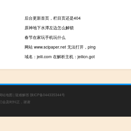
后台更新首页，栏目页还是404
原神地下水潭左边怎么解锁
春节在家玩手机玩什么
网站 www.scipaper.net 无法打开，ping
域名：jeiii.com 在解析主机：jeiiicn.got
网站地图
|
疑难解答
陕ICP备044335344号
，我们会及时纠正，谢谢