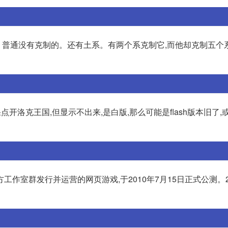
普通没有克制的。还有土系。有两个系克制它,而他却克制五个
点开洛克王国,但显示不出来,是白版,那么可能是flash版本旧了,
作室群发行并运营的网页游戏,于2010年7月15日正式公测。20