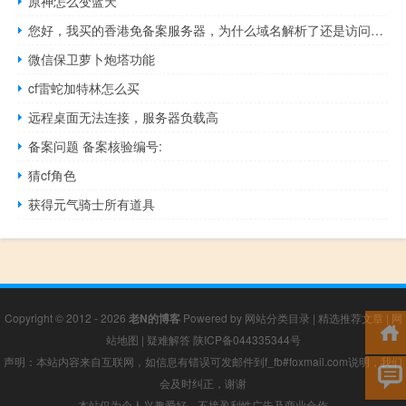
原神怎么变蓝天
您好，我买的香港免备案服务器，为什么域名解析了还是访问不了
微信保卫萝卜炮塔功能
cf雷蛇加特林怎么买
远程桌面无法连接，服务器负载高
备案问题 备案核验编号:
猜cf角色
获得元气骑士所有道具
Copyright © 2012 - 2026
老N的博客
Powered by
网站分类目录
|
精选推荐文章
|
网
站地图
|
疑难解答
陕ICP备044335344号
声明：本站内容来自互联网，如信息有错误可发邮件到f_fb#foxmail.com说明，我们
会及时纠正，谢谢
本站仅为个人兴趣爱好，不接盈利性广告及商业合作