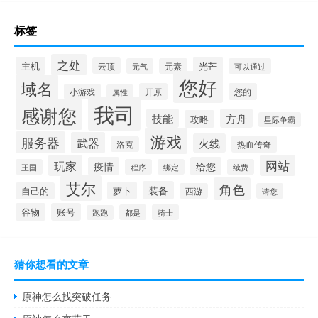
标签
之处
主机
光芒
云顶
元气
元素
可以通过
您好
域名
开原
您的
小游戏
属性
我司
感谢您
技能
方舟
攻略
星际争霸
游戏
服务器
武器
火线
热血传奇
洛克
玩家
网站
疫情
给您
王国
程序
绑定
续费
艾尔
角色
装备
萝卜
自己的
西游
请您
谷物
账号
都是
骑士
跑跑
猜你想看的文章
原神怎么找突破任务