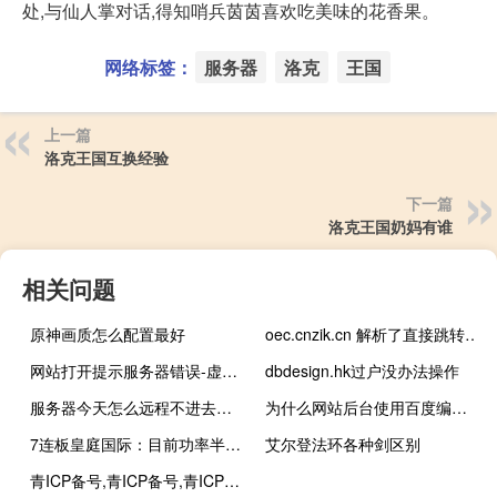
处,与仙人掌对话,得知哨兵茵茵喜欢吃美味的花香果。
网络标签：
服务器
洛克
王国
上一篇
洛克王国互换经验
下一篇
洛克王国奶妈有谁
相关问题
原神画质怎么配置最好
oec.cnzik.cn 解析了直接跳转到登录页面了
网站打开提示服务器错误-虚拟主机/数据库问题
dbdesign.hk过户没办法操作
服务器今天怎么远程不进去了呢重启也不行
为什么网站后台使用百度编辑器无法上传图片
7连板皇庭国际：目前功率半导体业务产生的收入和利润占公司的比例较低
艾尔登法环各种剑区别
青ICP备号,青ICP备号,青ICP备号-qhjtjt.cn