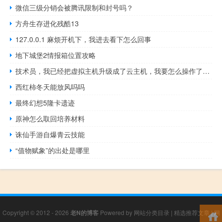
微信三级分销会被腾讯限制和封号吗？
方舟生存进化残酷13
127.0.0.1 麻烦开机下，我进去看下怎么回事
地下城堡2情报箱位置攻略
技术员，我已经把虚拟主机升级成了云主机，我要怎么操作了，现在
西红柿冬天能放风吗吗
最终幻想5隆卡遗迹
原神怎么取回培养材料
诛仙手游自爆青云技能
“值物赋象”的出处是哪里
Copyright © 2012 - 2026
老N的博客
Powered by
网站分类目录
|
精选推荐文章
|
网