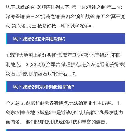
地下城堡2的神器顺序排列如下: 第一名:猎神之刺 第二名:
深海圣锤 第三名:混沌之锤 第四名:魔神战斧 第五名:冥王魔
杖 第六名:冥士 枪是好枪... 地下城堡2的神。
地下城堡2图24详细攻略?
1:清理大地图上的红头怪“恶魔守卫”,掉落“地牢钥匙”,不限
制地点。 2:(22,2)废弃军营,清理据点,进入左边通道获得“裂
纹石块”,使用“裂纹石块”打开右... 7。
地下城堡2剑宗和剑豪谁厉害?
个人意见,剑宗和剑豪各有特点,无法确定哪个更厉害。 1.
剑宗:剑宗在地下城堡2中是近战职业,以高输出和爆发能力
而闻名。 他们能够使用快速的剑技和丰富的连击。