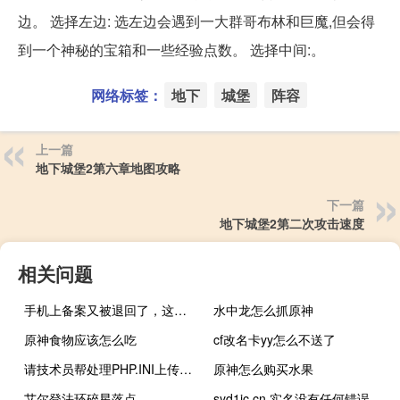
边。 选择左边: 选左边会遇到一大群哥布林和巨魔,但会得
到一个神秘的宝箱和一些经验点数。 选择中间:。
网络标签：
地下
城堡
阵容
上一篇
地下城堡2第六章地图攻略
下一篇
地下城堡2第二次攻击速度
相关问题
手机上备案又被退回了，这里没有办法查到原因，在审核中
水中龙怎么抓原神
原神食物应该怎么吃
cf改名卡yy怎么不送了
请技术员帮处理PHP.INI上传文件大小限制
原神怎么购买水果
艾尔登法环碎星落点
syd1jc.cn 实名没有任何错误