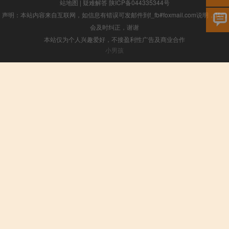
站地图
|
疑难解答
陕ICP备044335344号
声明：本站内容来自互联网，如信息有错误可发邮件到f_fb#foxmail.com说明，我们
会及时纠正，谢谢
本站仅为个人兴趣爱好，不接盈利性广告及商业合作
小男孩