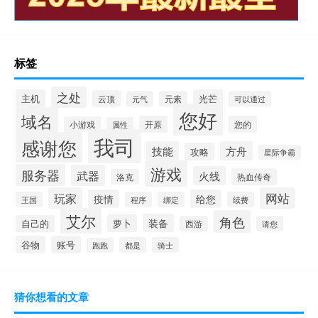
标签
之处
主机
光芒
云顶
元气
元素
可以通过
您好
域名
开原
您的
小游戏
属性
我司
感谢您
技能
方舟
攻略
星际争霸
游戏
服务器
武器
火线
热血传奇
洛克
玩家
网站
疫情
给您
王国
程序
绑定
续费
艾尔
角色
装备
萝卜
自己的
西游
请您
谷物
账号
都是
骑士
跑跑
猜你想看的文章