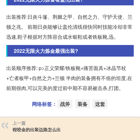
出装推荐:日炎斗篷、荆棘之甲、自然之力、守护天使、兰
顿之兆。 前期日炎能够让盖伦清线很快同时技能冷却非常
迅速,鞋子根据对方阵容合成水银鞋或者铁板靴,迅。
2022无限火力炼金最强出装?
出装顺序推荐: p>正义荣耀/铁板靴+痛苦面具+冰晶节杖
+亡者板甲+自然之力+兰顿 半肉的装备拥有不俗的坦度,在
前期很肉,可以完美的度过前中期不容易被击杀,打团。
网络标签：
战斧
装备
这套
上一篇
程咬金的出装边路怎么出