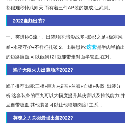
都很难秒掉武则天,而有着三件AP装的加成,让武则。
2022廉颇出装?
一、突进秒C流 1、出装顺序:暗影战斧+影忍之足+极寒风
这套
暴+永夜守护+不祥征扎破 2、出装思路:
是半肉半输出
的边路廉颇,可以做到121就能带走对面半管血,在对。
蝎子无限火力出装顺序2022?
蝎子推荐出装:三相+巨九+振奋+兰顿+亡板+头盔; 出装分
析:这套装备的巨九可以大幅度提升其伤害以及推线能力;并
且自带吸血,其他装备可以让他增加肉度! 主系...
英魂之刃关羽最强出装2022?