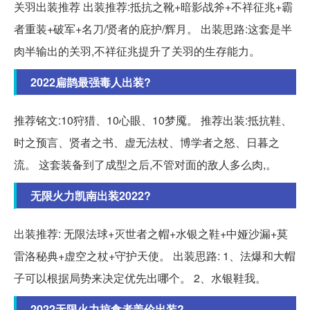
关羽出装推荐 出装推荐:抵抗之靴+暗影战斧+不祥征兆+霸
者重装+破军+名刀/贤者的庇护/辉月。 出装思路:这套是半
肉半输出的关羽,不祥征兆提升了关羽的生存能力。
2022扁鹊最强毒人出装?
推荐铭文:10狩猎、10心眼、10梦魇。 推荐出装:抵抗鞋、
时之预言、贤者之书、虚无法杖、博学者之怒、日暮之
流。 这套装备到了成型之后,不管对面的敌人多么肉,。
无限火力凯南出装2022?
出装推荐: 无限法球+灭世者之帽+水银之鞋+中娅沙漏+莫
雷洛秘典+虚空之杖+守护天使。 出装思路: 1、法爆和大帽
子可以根据局势来决定优先出哪个。 2、水银鞋我。
2022无限火力掠食者盖伦出装?