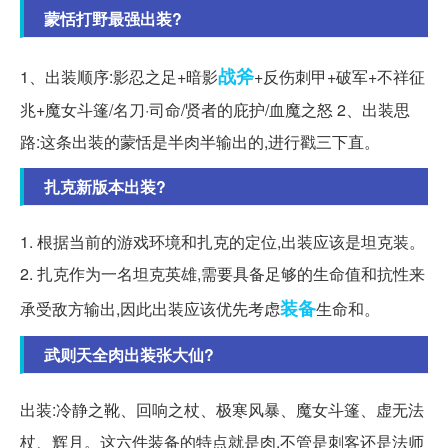
蒙恬打野最强出装?
战斧
1、出装顺序:影忍之足+暗影
+反伤刺甲+破军+不祥征
兆+魔女斗篷/名刀·司命/贤者的庇护/血魔之怒 2、出装思
路:这条出装的蒙恬是半肉半输出的,进行戳三下直。
扎克新版本出装?
1. 根据当前的游戏环境和扎克的定位,出装应该是坦克装。
2. 扎克作为一名坦克英雄,需要具备足够的生命值和抗性来
装备
承受敌方输出,因此出装应该优先考虑
生命和。
武则天全肉出装张大仙?
出装:冷静之靴、回响之杖、极寒风暴、魔女斗篷、虚无法
杖、辉月。这六件装备的特点就是肉,不管是刺客还是法师