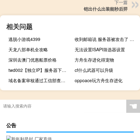
下一篇
铠出什么出装能秒后羿
相关问题
逃脱小游戏4399
收到邮箱说 服务器被攻击了 能具体查下是哪个域名站点吗
天龙八部单机全攻略
无法设置ISAPI筛选器设置
深圳去澳门优惠船票价格
方舟生存进化得宠物
twd002【独立IP】服务器下程序经常卡死，访问一直在加载
cf什么武器可以升级
域名备案审核通过工信部查不到信息
oppoace玩方舟生存进化
☚
公告