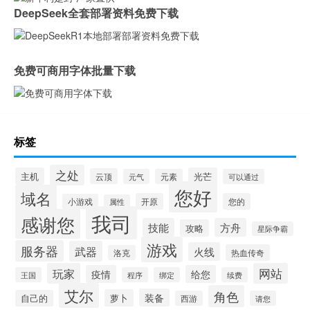
DeepSeek全套部署资料免费下载
免费可商用字体批量下载
标签
之处
主机
光芒
云顶
元气
元素
可以通过
您好
域名
开原
您的
小游戏
属性
我司
感谢您
技能
方舟
攻略
星际争霸
游戏
服务器
武器
火线
热血传奇
洛克
玩家
网站
疫情
给您
王国
程序
绑定
续费
艾尔
角色
装备
萝卜
自己的
西游
请您