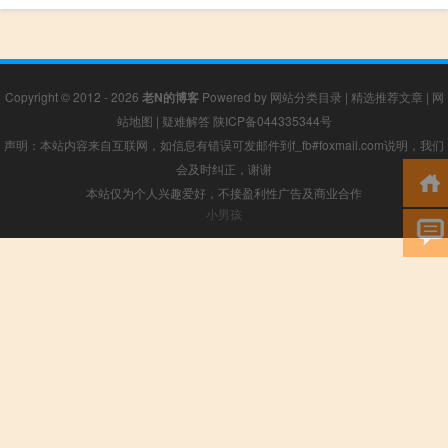
Copyright © 2012 - 2026
老N的博客
Powered by
网站分类目录
|
精选推荐文章
|
网
站地图
|
疑难解答
陕ICP备044335344号
声明：本站内容来自互联网，如信息有错误可发邮件到f_fb#foxmail.com说明，我们
会及时纠正，谢谢
本站仅为个人兴趣爱好，不接盈利性广告及商业合作
小男孩